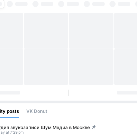
ty posts
VK Donut
удия звукозаписи Шум Медиа в Москве
t pinned
ay at 7:29 pm