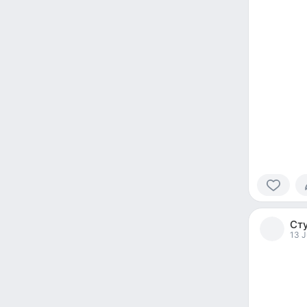
0
people
Ст
reacted
13 J