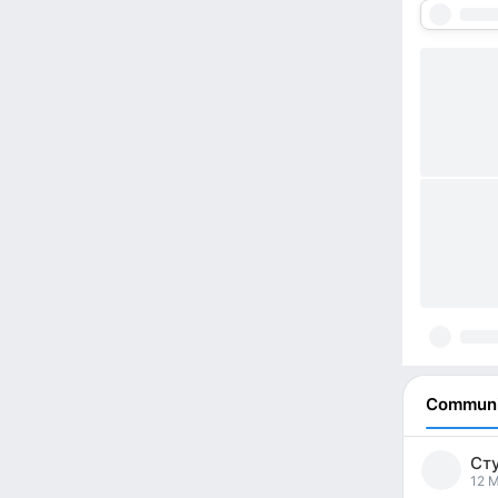
Communi
Ст
pos
12 M