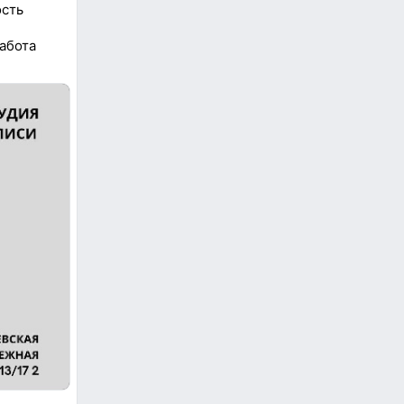
ость
абота