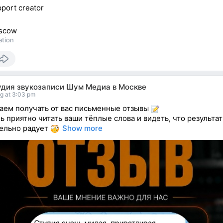
port creator
scow
ation
удия звукозаписи Шум Медиа в Москве
g at 3:03 pm
ем получать от вас письменные отзывы
ь приятно читать ваши тёплые слова и видеть, что результат
ельно радует
Show more