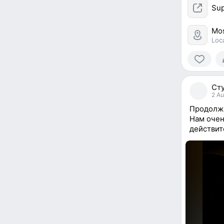
Sup
Mo
Loc
0
people
Ст
reacted
2 Au
Продолжа
Нам очен
действит