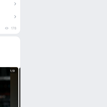
178
views
1/9