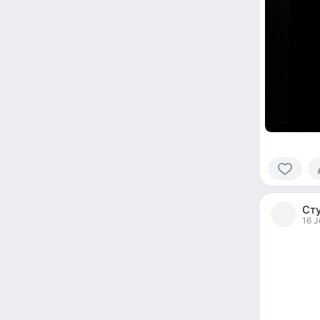
0
people
Ст
reacted
16 J