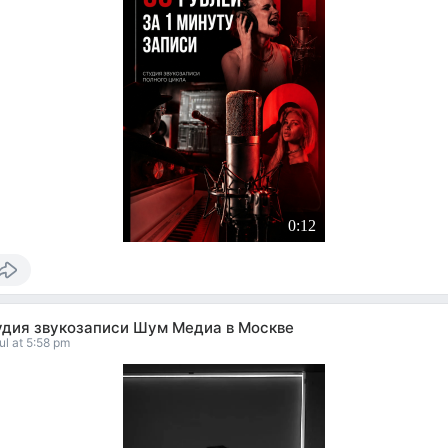
0:12
удия звукозаписи Шум Медиа в Москве
ul at 5:58 pm