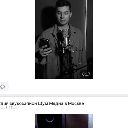
0:17
удия звукозаписи Шум Медиа в Москве
l at 8:45 pm