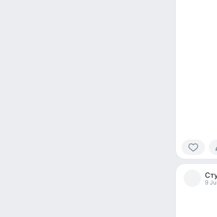
0
people
Ст
reacted
9 Ju