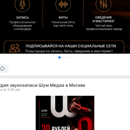
удия звукозаписи Шум Медиа в Москве
ul at 3:55 pm