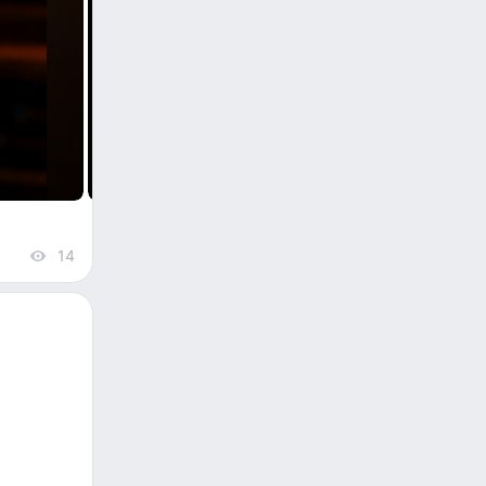
14
views