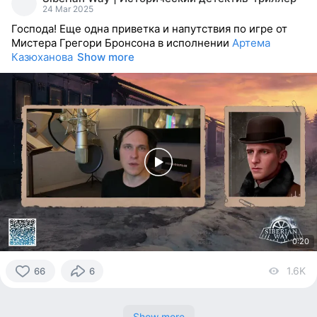
reacted
24 Mar 2025
Господа! Еще одна приветка и напутствия по игре от
Мистера Грегори Бронсона в исполнении
Артема
Казюханова
Show more
0:20
1.6K
vi
66
6
66
people
reacted
Show more