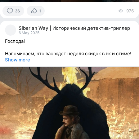
976
vi
36
1
36
people
Siberian Way | Исторический детектив-триллер
reacted
6 May 2025
Господа!
Напоминаем, что вас ждет неделя скидок в вк и стиме!
Show more