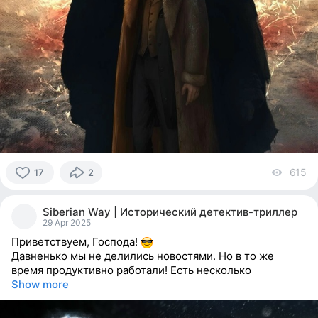
615
vi
17
2
17
people
Siberian Way | Исторический детектив-триллер
reacted
29 Apr 2025
Приветствуем, Господа!
Давненько мы не делились новостями. Но в то же
время продуктивно работали! Есть несколько
Show more