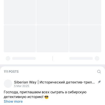
111 POSTS
Siberian Way | Исторический детектив-триллер
post pinned
5 Mar 2025
Господа, приглашаем всех сыграть а сибирскую
детективную историю!
Show more