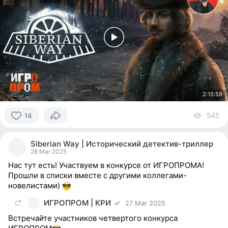
2:15:59
545
vi
14
14
people
Siberian Way | Исторический детектив-триллер
reacted
28 Mar 2025
Нас тут есть! Участвуем в конкурсе от ИГРОПРОМА!
Прошли в списки вместе с другими коллегами-
новелистами)
ИГРОПРОМ | КРИ
27 Mar 2025
Встречайте участников четвертого конкурса