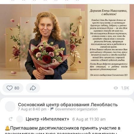
1.9K
vi
80
80
people
Сосновский центр образования Ленобласть
reacted
7 Aug at 8:40 pm
·
Government organization
Центр «Интеллект»
6 Aug at 11:30 am
Приглашаем десятиклассников принять участие в
ознакомительном туре телевизионной олимпиады