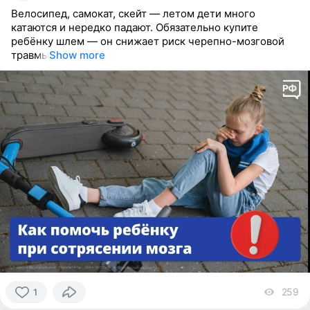
Велосипед, самокат, скейт — летом дети много
катаются и нередко падают. Обязательно купите
ребёнку шлем — он снижает риск черепно-мозговой
травмы
Show more
259
vi
1
1