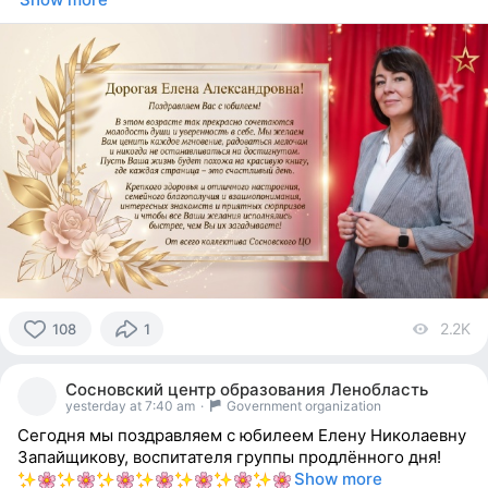
2.2K
vi
108
1
108
people
Сосновский центр образования Ленобласть
reacted
yesterday at 7:40 am
·
Government organization
Сегодня мы поздравляем с юбилеем Елену Николаевну
Запайщикову, воспитателя группы продлённого дня!
Show more