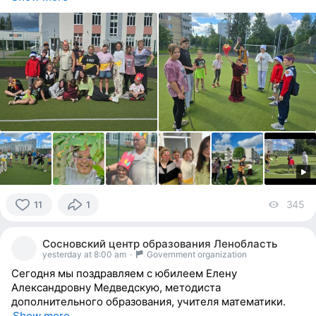
345
vi
11
1
11
people
Сосновский центр образования Ленобласть
reacted
yesterday at 8:00 am
·
Government organization
Сегодня мы поздравляем с юбилеем Елену
Александровну Медведскую, методиста
дополнительного образования, учителя математики.
Show more