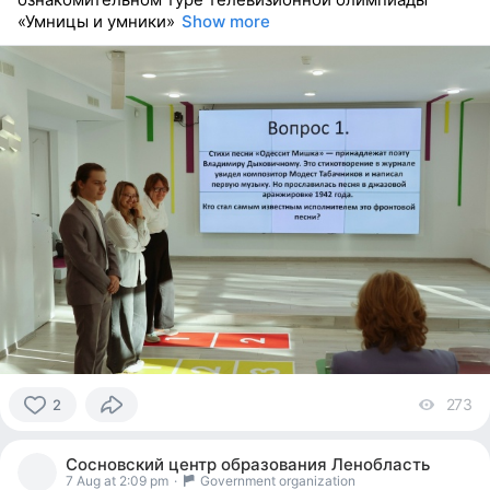
«Умницы и умники»
Show more
273
vi
2
2
people
Сосновский центр образования Ленобласть
reacted
7 Aug at 2:09 pm
·
Government organization