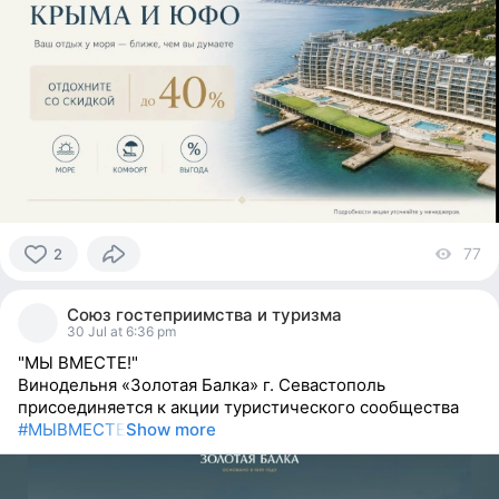
77
vi
2
2
people
Союз гостеприимства и туризма
reacted
30 Jul at 6:36 pm
"МЫ ВМЕСТЕ!"
Винодельня «Золотая Балка» г. Севастополь
присоединяется к акции туристического сообщества
#МЫВМЕСТЕ
Show more