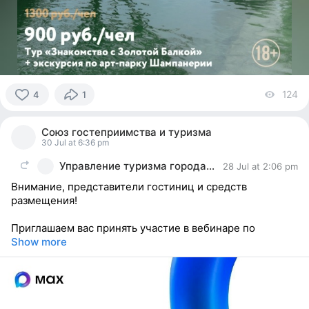
124
vi
4
1
4
people
Союз гостеприимства и туризма
reacted
30 Jul at 6:36 pm
Управление туризма города Севастополя
28 Jul at 2:06 pm
Внимание, представители гостиниц и средств
размещения!
Приглашаем вас принять участие в вебинаре по
Show more