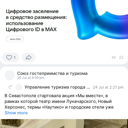
22
vi
1
1
person
Союз гостеприимства и туризма
reacted
26 Jul at 6:59 pm
Управление туризма города Севастополя
24 Jul at 2:21 pm
В Севастополе стартовала акция «Мы вместе», в
рамках которой театр имени Луначарского, Новый
Херсонес, термы «Наутико» и городские отели уже
Show more