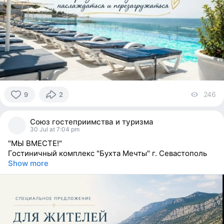
246
vi
9
2
9
people
Союз гостеприимства и туризма
reacted
30 Jul at 7:04 pm
"МЫ ВМЕСТЕ!"
Гостиничный комплекс "Бухта Мечты" г. Севастополь
Show more