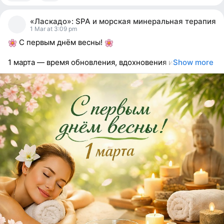
1
person
«Ласкадо»: SPA и морская минеральная терапия
reacted
1 Mar at 3:09 pm
С первым днём весны!
1 марта — время обновления, вдохновения и
Show more