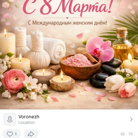
Voronezh
Location
1K
vi
1