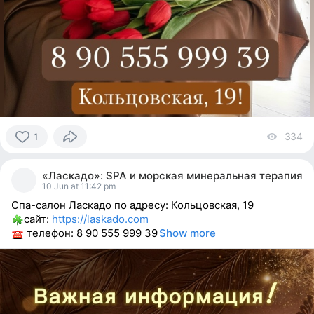
334
vi
1
1
person
«Ласкадо»: SPA и морская минеральная терапия
reacted
10 Jun at 11:42 pm
Спа-салон Ласкадо по адресу: Кольцовская, 19
сайт:
https://laskado.com
телефон: 8 90 555 999 39
Show more