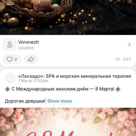
Voronezh
Location
645
vi
2
2
people
«Ласкадо»: SPA и морская минеральная терапия
reacted
7 Mar at 11:32 pm
С Международным женским днём — 8 Марта!
Дорогие девушки!
Show more