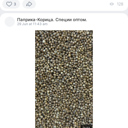
128
vi
3
3
people
Паприка-Корица. Специи оптом.
reacted
29 Jun at 11:43 am