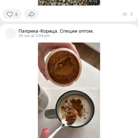
0:11
5
vi
3
3
people
Паприка-Корица. Специи оптом.
reacted
26 Jun at 3:09 pm