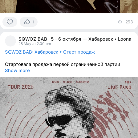
263
vi
1
0
people
SQWOZ BAB I 5 - 6 октября — Хабаровск • Loona
reacted
28 May at 2:00 pm
SQWOZ BAB: Хабаровск • Старт продаж
Стартовала продажа первой ограниченной партии
Show more