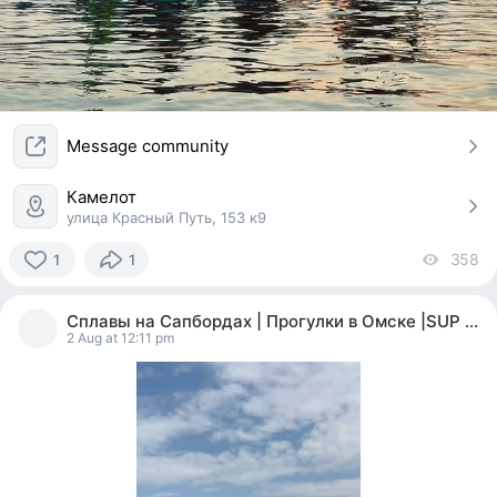
Message community
Камелот
улица Красный Путь, 153 к9
358
vi
1
1
1
person
Сплавы на Сапбордах | Прогулки в Омске |SUP OMSK
reacted
2 Aug at 12:11 pm