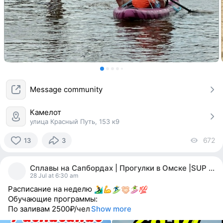
Message community
Камелот
улица Красный Путь, 153 к9
672
vi
13
3
13
people
Сплавы на Сапбордах | Прогулки в Омске |SUP OMSK
reacted
28 Jul at 6:30 am
Расписание на неделю
Обучающие программы:
По заливам 2500₽/чел
Show more