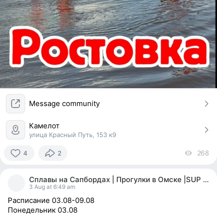
Message community
Камелот
улица Красный Путь, 153 к9
268
vi
4
2
4
people
Сплавы на Сапбордах | Прогулки в Омске |SUP OMSK
reacted
3 Aug at 6:49 am
Расписание 03.08-09.08
Понедельник 03.08