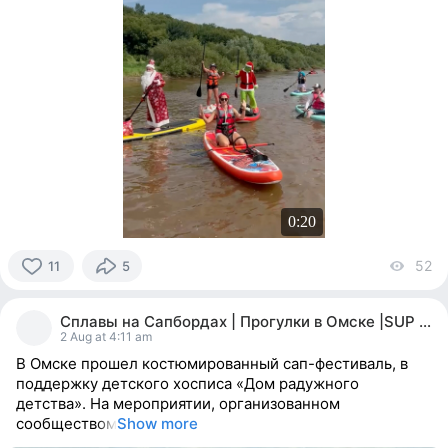
0:20
52
vi
11
5
11
people
Сплавы на Сапбордах | Прогулки в Омске |SUP OMSK
reacted
2 Aug at 4:11 am
В Омске прошел костюмированный сап-фестиваль, в
поддержку детского хосписа «Дом радужного
детства». На мероприятии, организованном
сообществом
Show more