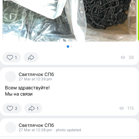
36
vi
1
1
person
Светлячок СПб
reacted
27 Mar at 12:39 pm
Всем здравствуйте!
Мы на связи
115
vi
2
1
2
people
Светлячок СПб
reacted
27 Mar at 12:38 pm
·
photo updated