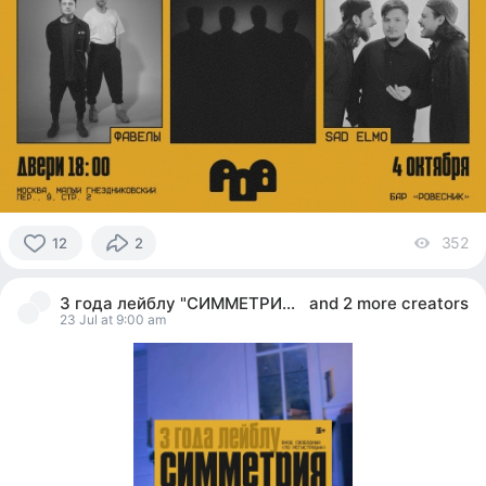
352
vi
12
2
12
people
3 года лейблу "СИММЕТРИЯ." МСК/Ровесник/4.10
and
2 more creators
reacted
23 Jul at 9:00 am