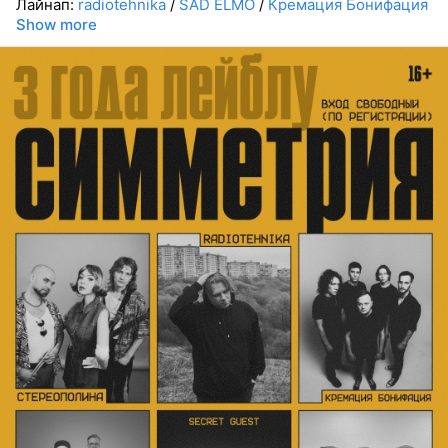
Лайнап:
radiotehnika
/
SAD ELMO
/
Кремация Бонифация
Show more