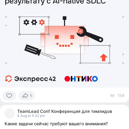
159
vi
1
0
people
TeamLead Conf Конференция для тимлидов
reacted
4 Aug at 4:32 pm
Какие задачи сейчас требуют вашего внимания?