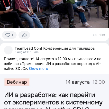
108
vi
1
1
person
TeamLead Conf Конференция для тимлидов
reacted
5 Aug at 11:10 am
Привет, коллеги! 14 августа в 12:00 мы приглашаем на
вебинар «Применение ИИ в разработке: переход к AI-
native SDLC».
Show more