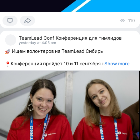
110
vi
0
people
TeamLead Conf Конференция для тимлидов
reacted
yesterday at 4:05 pm
Ищем волонтеров на TeamLead Сибирь
Конференция пройдёт 10 и 11 сентября в
Show more