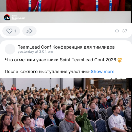
87
vi
1
1
person
TeamLead Conf Конференция для тимлидов
reacted
yesterday at 2:04 pm
Что отметили участники Saint TeamLead Conf 2026
После каждого выступления участники
Show more