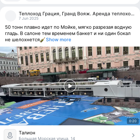
2
people
Теплоход Грация, Гранд Вояж. Аренда теплохода.
reacted
7 Jun 2025
50 тонн плавно идет по Мойке, мягко разрезая водную
гладь. В салоне тем временем банкет и ни один бокал
не шелохнется
Show more
0:20
Талион
Большая Морская улица, 14