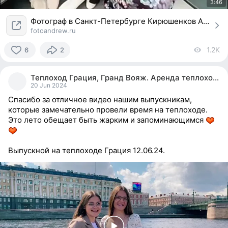
3:46
Фотограф в Санкт-Петербурге Кирюшенков Андрей
fotoandrew.ru
1.2K
vi
6
2
6
people
Теплоход Грация, Гранд Вояж. Аренда теплохода.
reacted
20 Jun 2024
Спасибо за отличное видео нашим выпускникам,
которые замечательно провели время на теплоходе.
Это лето обещает быть жарким и запоминающимся
Выпускной на теплоходе Грация 12.06.24.