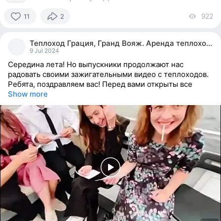
922
vi
11
2
11
people
Теплоход Грация, Гранд Вояж. Аренда теплохода.
reacted
9 Jul 2024
Середина лета! Но выпускники продолжают нас
радовать своими зажигательными видео с теплоходов.
Ребята, поздравляем вас! Перед вами открыты все
Show more