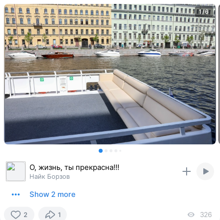
1/6
О, жизнь, ты прекрасна!!!
Найк Борзов
Show 2 more
326
vi
2
1