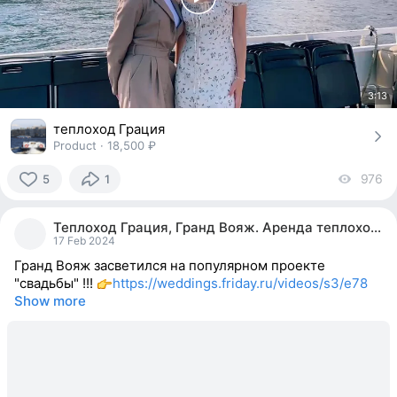
3:13
теплоход Грация
Product · 18,500 ₽
976
vi
5
1
5
people
Теплоход Грация, Гранд Вояж. Аренда теплохода.
reacted
17 Feb 2024
Гранд Вояж засветился на популярном проекте
"свадьбы" !!!
https://weddings.friday.ru/videos/s3/e78
Show more