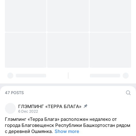
47 POSTS
ГЛЭМПИНГ «ТЕРРА БЛАГА»
post pinned
6 Dec 2022
Глэмпинг «Терра Блага» расположен недалеко от
города Благовещенск Республики Башкортостан рядом
с деревней Ошмянка.
Show more