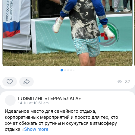
87
vi
0
people
ГЛЭМПИНГ «ТЕРРА БЛАГА»
reacted
14 Jul at 10:51 am
Идеальное место для семейного отдыха,
корпоративных мероприятий и просто для тех, кто
хочет сбежать от рутины и окунуться в атмосферу
отдыха и
Show more