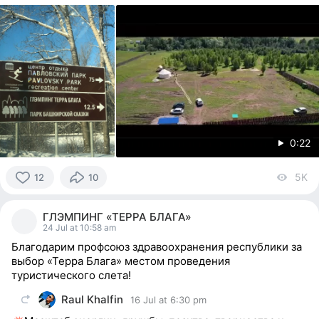
0:22
5K
vi
12
10
12
people
ГЛЭМПИНГ «ТЕРРА БЛАГА»
reacted
24 Jul at 10:58 am
Благодарим профсоюз здравоохранения республики за
выбор «Терра Блага» местом проведения
туристического слета!
Raul Khalfin
16 Jul at 6:30 pm