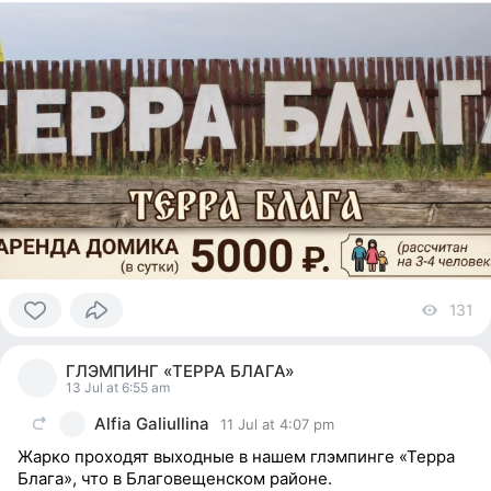
131
vi
0
people
ГЛЭМПИНГ «ТЕРРА БЛАГА»
reacted
13 Jul at 6:55 am
Alfia Galiullina
11 Jul at 4:07 pm
Жарко проходят выходные в нашем глэмпинге «Терра
Блага», что в Благовещенском районе.