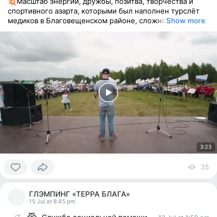
Масштаб энергии, дружбы, позитва, творчества и
спортивного азарта, которыми был наполнен турслёт
медиков в Благовещенском районе, сложно
Show more
3:23
35
vi
0
people
ГЛЭМПИНГ «ТЕРРА БЛАГА»
reacted
15 Jul at 8:45 pm