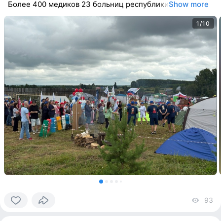
Более 400 медиков 23 больниц республики
Show more
1/10
93
vi
0
people