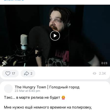
0:23
2.3K
vi
17
2
17
people
The Hungry Town | Голодный город
reacted
23 Mar at 6:40 pm
Тэкс… в марте релиза не будет
Мне нужно ещё немного времени на полировку,