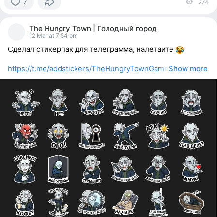
274
vi
7
7
people
The Hungry Town | Голодный город
reacted
12 Mar at 7:54 pm
Сделал стикерпак для телеграмма, налетайте
https://t.me/addstickers/TheHungryTownGame
Show more