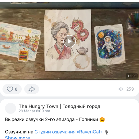
0:35
259
vi
8
8
people
The Hungry Town | Голодный город
reacted
29 Mar at 8:09 pm
Вырезки озвучки 2-го эпизода - Гопники
Озвучили на
Студии озвучания «RavenCat»
Show more