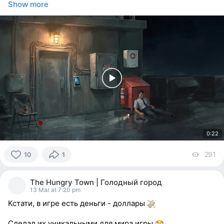
Show more
0:22
291
vi
10
1
10
people
The Hungry Town | Голодный город
reacted
13 Mar at 7:20 pm
Кстати, в игре есть деньги - доллары
Сделал их уникальными для мира игры