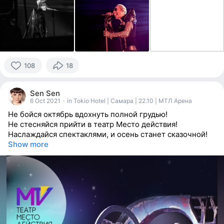
108
18
108
people
Sen Sen
reacted
6 Oct 2021
·
in Tokio Hotel | Самара | 22.10 | МТЛ Арена
Не бойся октябрь вдохнуть полной грудью!
Не стесняйся прийти в театр Место действия!
Наслаждайся спектаклями, и осень станет сказочной!
Show more