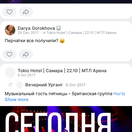
0
people
Darya Gorokhova
reacted
24 Dec 2017
·
in Tokio Hotel | Самара | 22.10 | МТЛ Арена
Перчатки все получили?
0
people
Tokio Hotel | Самара | 22.10 | МТЛ Арена
reacted
6 Oct 2017
Вечерний Ургант
6 Oct 2017
Музыкальный гость пятницы – британская группа
Hurts
Show more