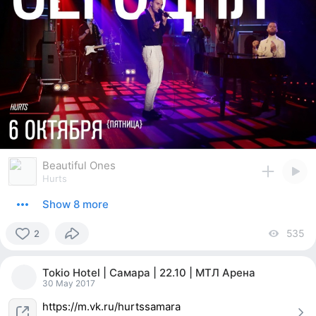
Beautiful Ones
Hurts
Show 8 more
535
vi
2
2
people
Tokio Hotel | Самара | 22.10 | МТЛ Арена
reacted
30 May 2017
https://m.vk.ru/hurtssamara