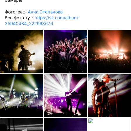
Самаре!
Фотограф:
Анна Степанова
Все фото тут:
https://vk.com/album-
35940484_222963676