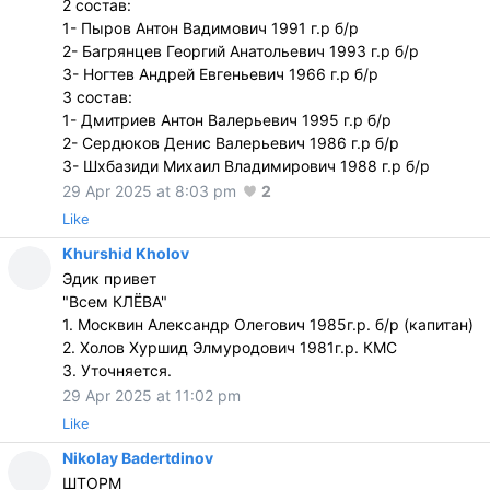
2 состав:
1- Пыров Антон Вадимович 1991 г.р б/р
2- Багрянцев Георгий Анатольевич 1993 г.р б/р
3- Ногтев Андрей Евгеньевич 1966 г.р б/р
3 состав:
1- Дмитриев Антон Валерьевич 1995 г.р б/р
2- Сердюков Денис Валерьевич 1986 г.р б/р
3- Шхбазиди Михаил Владимирович 1988 г.р б/р
29 Apr 2025 at 8:03 pm
2
Like
Khurshid Kholov
Эдик привет
"Всем КЛЁВА"
1. Москвин Александр Олегович 1985г.р. б/р (капитан)
2. Холов Хуршид Элмуродович 1981г.р. КМС
3. Уточняется.
29 Apr 2025 at 11:02 pm
Like
Nikolay Badertdinov
ШТОРМ