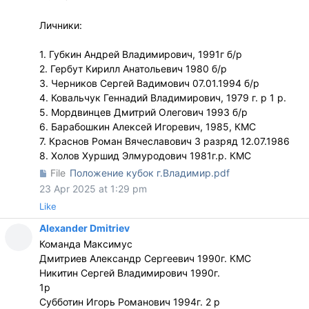
Личники:
1. Губкин Андрей Владимирович, 1991г б/р
2. Гербут Кирилл Анатольевич 1980 б/р
3. Черников Сергей Вадимович 07.01.1994 б/р
4. Ковальчук Геннадий Владимирович, 1979 г. р 1 р.
5. Мордвинцев Дмитрий Олегович 1993 б/р
6. Барабошкин Алексей Игоревич, 1985, КМС
7. Краснов Роман Вячеславович 3 разряд 12.07.1986
8. Холов Хуршид Элмуродович 1981г.р. КМС
File
Положение кубок г.Владимир.pdf
23 Apr 2025 at 1:29 pm
Like
Alexander Dmitriev
Команда Максимус
Дмитриев Александр Сергеевич 1990г. КМС
Никитин Сергей Владимирович 1990г.
1р
Субботин Игорь Романович 1994г. 2 р