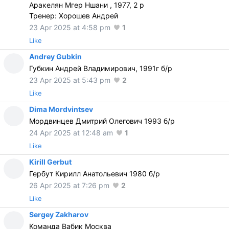
Аракелян Мгер Ншани , 1977, 2 р
Тренер: Хорошев Андрей
23 Apr 2025 at 4:58 pm
1
Like
Andrey Gubkin
Губкин Андрей Владимирович, 1991г б/р
23 Apr 2025 at 5:43 pm
2
Like
Dima Mordvintsev
Мордвинцев Дмитрий Олегович 1993 б/р
24 Apr 2025 at 12:48 am
1
Like
Kirill Gerbut
Гербут Кирилл Анатольевич 1980 б/р
26 Apr 2025 at 7:26 pm
2
Like
Sergey Zakharov
Команда Вабик Москва