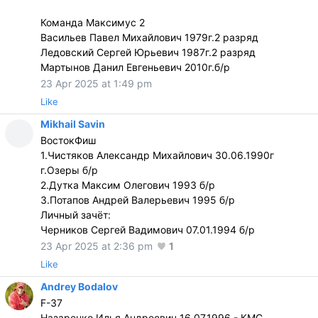
Команда Максимус 2
Васильев Павел Михайлович 1979г.2 разряд
Ледовский Сергей Юрьевич 1987г.2 разряд
Мартынов Данил Евгеньевич 2010г.б/р
23 Apr 2025 at 1:49 pm
Like
Mikhail Savin
ВостокФиш
1.Чистяков Александр Михайлович 30.06.1990г
г.Озеры б/р
2.Дутка Максим Олегович 1993 б/р
3.Потапов Андрей Валерьевич 1995 б/р
Личный зачёт:
Черников Сергей Вадимович 07.01.1994 б/р
23 Apr 2025 at 2:36 pm
1
Like
Andrey Bodalov
F-37
Назаренко Илья Андреевич 16.07.1996.- КМС.