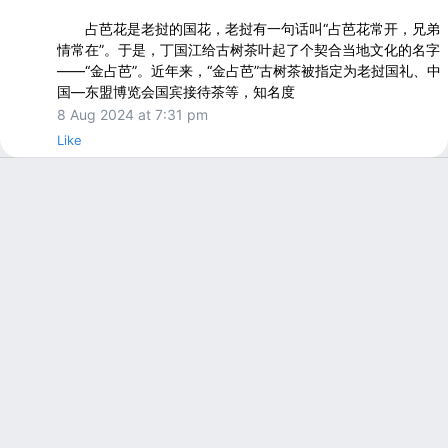
占芭花是老挝的国花，老挝有一句话叫“占芭花常开，兄弟
情常在”。于是，丁国江给古树茶叶起了个契合当地文化的名字
——“金占芭”。近年来，“金占芭”古树茶被指定为老挝国礼、中
国—东盟博览会国宾接待茶等，知名度
8 Aug 2024 at 7:31 pm
Like