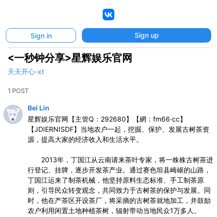
VK
Sign up
Sign in
<一秒钟分享>星辉娱乐官网
天天开心-xt
1 POST
Bei Lin
星辉娱乐官网【主管Q：292680】【網：fm66·cc】
【JDIERNISDF】当地农户一起，挖掘、保护、发展古树茶资
源，提高大家的经济收入和生活水平。
2013年，丁国江从云南请来茶叶专家，将一株株古树茶进
行登记、挂牌，逐步开发茶产业。通过赛色坦县崎岖的山路，
丁国江运来了制茶机械，他坚持原料生态标准、手工制茶原
则，引导民众转变观念，共同致力于古树茶的保护与发展。同
时，他在产茶区开设茶厂，将采摘的古树茶就地加工，并鼓励
农户利用闲置土地种植茶树，辐射带动当地民众1万多人。