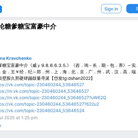
VK
Sign in
论糖爹糖宝富豪中介
ena Kravchenko
爹糖宝富豪中介《威ｙ⒐⒏⒏⒍⒊⒌》《咨．询－长．期－包．养》～实
．金．主￥经．纪～郑．州．上．海．北．京．广．州．武．汉．高．端
衷壁胺久邢硬肆蹦鼓量寻涎【岱发tg:dshan2022】
tps://vk.com/topic-230460244_53646527
tps://m.vk.com/topic-230460244_53646527
tps://m.vk.com/topic-230460244_53646527?uW62Q
tps://vk.com/topic-230460244_53646527?622u2
tps://vk.com/topic-230460244_53646524
ul 2025 at 1:25 pm
e