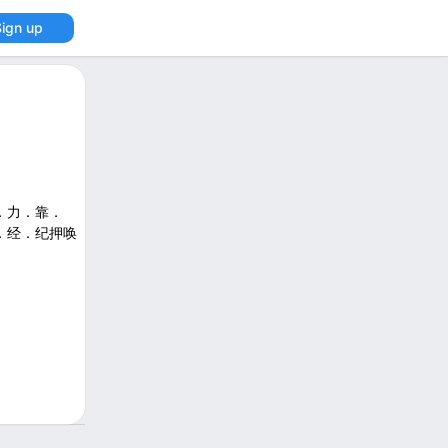
Sign up
．力．靠．
．经．纪押唤