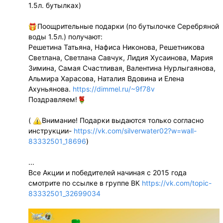
1.5л. бутылках)
Поощрительные подарки (по бутылочке Серебряной
воды 1.5л.) получают:
Решетина Татьяна, Нафиса Никонова, Решетникова
Светлана, Светлана Савчук, Лидия Хусаинова, Мария
Зимина, Самая Счастливая, Валентина Нурлыгаянова,
Альмира Харасова, Наталия Вдовина и Елена
Ахуньянова.
https://dimmel.ru/~9f78v
Поздравляем!
(
Внимание! Подарки выдаются только согласно
инструкции-
https://vk.com/silverwater02?w=wall-
83332501_18696
)
...
Все Акции и победителей начиная с 2015 года
смотрите по ссылке в группе ВК
https://vk.com/topic-
83332501_32699034