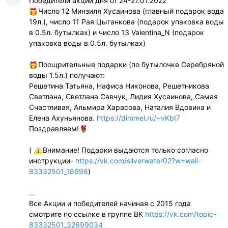
Победители акции дня от 24-27.01.2022
Число 12 Минзиля Хусаинова (главный подарок вода
19л.), число 11 Рая Цыганкова (подарок упаковка воды
в 0.5л. бутылках) и число 13 Valentina_N (подарок
упаковка воды в 0.5л. бутылках)
Поощрительные подарки (по бутылочке Серебряной
воды 1.5л.) получают:
Решетина Татьяна, Нафиса Никонова, Решетникова
Светлана, Светлана Савчук, Лидия Хусаинова, Самая
Счастливая, Альмира Харасова, Наталия Вдовина и
Елена Ахуньянова.
https://dimmel.ru/~vKbI7
Поздравляем!
(
Внимание! Подарки выдаются только согласно
инструкции-
https://vk.com/silverwater02?w=wall-
83332501_18696
)
...
Все Акции и победителей начиная с 2015 года
смотрите по ссылке в группе ВК
https://vk.com/topic-
83332501_32699034