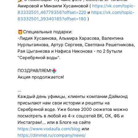
Амировой и Минзили Хусаиновой (
https://vk.com/topic-
83332501_46779356?offset=220
и
https://vk.com/topic-
83332501_39340185?offset=180
)
Специальные подарки:
-Лидия Хусаинова, Альмира Харасова, Валентина
Нурлыгаянова, Артур Сергеев, Светлана Решетникова,
Рая Цыганкова и Нафиса Никонова - по 2 бутыли
"Серебряной воды".
ПОЗДРАВЛЯЕМ!
Акция продолжается!
...
Каждый день уфимцы, клиенты компании Даймонд
присылают нам свои истории и рецепты на
Серебряной воде. Уже более 2000 сюжетов можно
посмотреть в любой из 4-х соцсетей ВК, ОК, ФБ и
Инстаграм!... или в Блоге на сайте
https://www.vodaufa.com/blog
или
https://dimmel.ru/company/news/