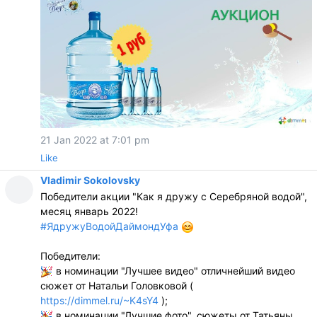
21 Jan 2022 at 7:01 pm
Like
Vladimir Sokolovsky
Победители акции "Как я дружу с Серебряной водой",
месяц январь 2022!
#ЯдружуВодойДаймондУфа
Победители:
в номинации "Лучшее видео" отличнейший видео
сюжет от Натальи Головковой (
https://dimmel.ru/~K4sY4
);
в номинации "Лучшие фото", сюжеты от Татьяны