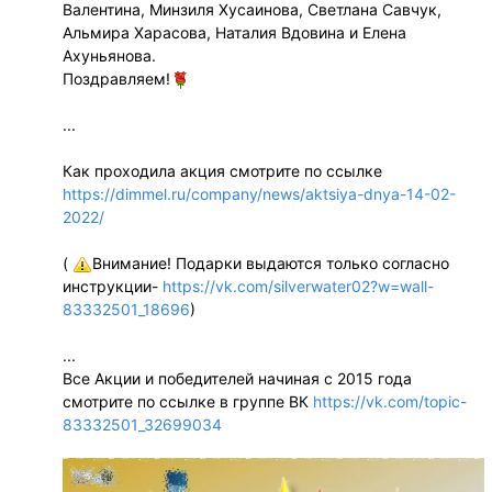
Валентина, Минзиля Хусаинова, Светлана Савчук,
Альмира Харасова, Наталия Вдовина и Елена
Ахуньянова.
Поздравляем!
...
Как проходила акция смотрите по ссылке
https://dimmel.ru/company/news/aktsiya-dnya-14-02-
2022/
(
Внимание! Подарки выдаются только согласно
инструкции-
https://vk.com/silverwater02?w=wall-
83332501_18696
)
...
Все Акции и победителей начиная с 2015 года
смотрите по ссылке в группе ВК
https://vk.com/topic-
83332501_32699034