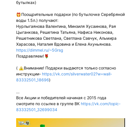
бутылках)
Поощрительные подарки (по бутылочке Серебряной
воды 1.5л.) получают:
Нурлыгаянова Валентина, Минзиля Хусаинова, Рая
Цыганкова, Решетина Татьяна, Нафиса Никонова,
Решетникова Светлана, Светлана Савчук, Альмира
Харасова, Наталия Вдовина и Елена Ахуньянова.
https://dimmel.ru/~5Grsg
Поздравляем!
(
Внимание! Подарки выдаются только согласно
инструкции-
https://vk.com/silverwater02?w=wall-
83332501_18696
)
...
Все Акции и победителей начиная с 2015 года
смотрите по ссылке в группе ВК
https://vk.com/topic-
83332501_32699034