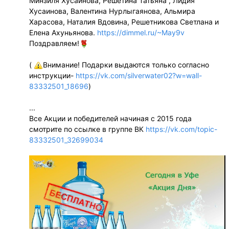
Минзиля Хусаинова, Решетина Татьяна , Лидия
Хусаинова, Валентина Нурлыгаянова, Альмира
Харасова, Наталия Вдовина, Решетникова Светлана и
Елена Ахуньянова.
https://dimmel.ru/~May9v
Поздравляем!
(
Внимание! Подарки выдаются только согласно
инструкции-
https://vk.com/silverwater02?w=wall-
83332501_18696
)
...
Все Акции и победителей начиная с 2015 года
смотрите по ссылке в группе ВК
https://vk.com/topic-
83332501_32699034