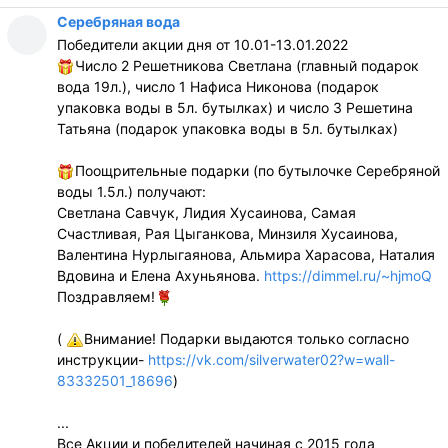
Серебряная вода
Победители акции дня от 10.01-13.01.2022
Число 2 Решетникова Светлана (главный подарок
вода 19л.), число 1 Нафиса Никонова (подарок
упаковка воды в 5л. бутылках) и число 3 Решетина
Татьяна (подарок упаковка воды в 5л. бутылках)
Поощрительные подарки (по бутылочке Серебряной
воды 1.5л.) получают:
Светлана Савчук, Лидия Хусаинова, Самая
Счастливая, Рая Цыганкова, Минзиля Хусаинова,
Валентина Нурлыгаянова, Альмира Харасова, Наталия
Вдовина и Елена Ахуньянова.
https://dimmel.ru/~hjmoQ
Поздравляем!
(
Внимание! Подарки выдаются только согласно
инструкции-
https://vk.com/silverwater02?w=wall-
83332501_18696
)
...
Все Акции и победителей начиная с 2015 года