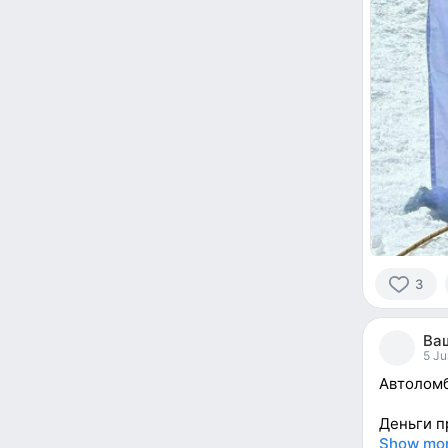
3
3
people
Ваш
reacted
5 Ju
Автоломб
Деньги п
Show mo