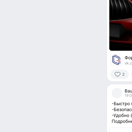
Фор
vk.
2
2
people
Ваш
reacted
19 
-Быстро 
-Безопас
-Удобно 
Подробне