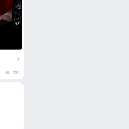
236
views