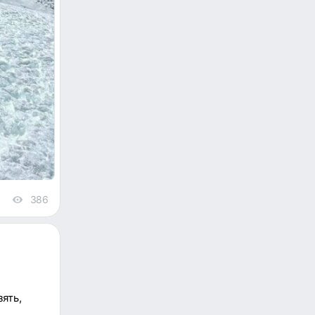
386
views
ять,