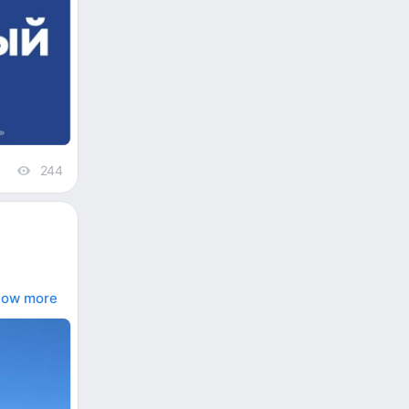
244
views
ow more