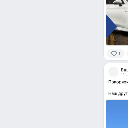
1
1
person
Ваш
reacted
14 J
Покоряе
Наш друг