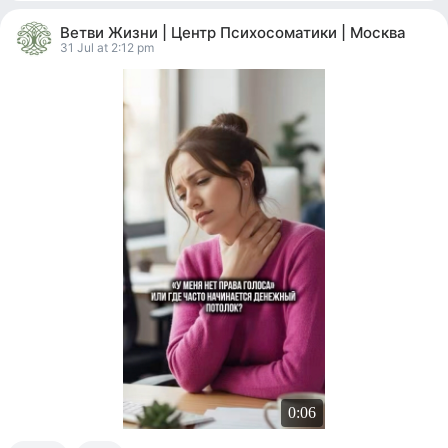
0
people
Ветви Жизни | Центр Психосоматики | Москва
reacted
31 Jul at 2:12 pm
0:06