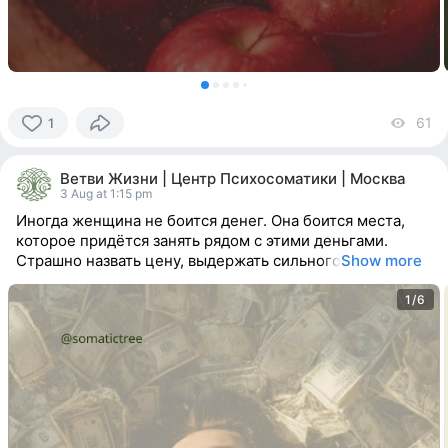
61
vi
1
1
person
Ветви Жизни | Центр Психосоматики | Москва
reacted
3 Aug at 1:15 pm
Иногда женщина не боится денег. Она боится места,
которое придётся занять рядом с этими деньгами.
Страшно назвать цену, выдержать сильного
Show more
1/6