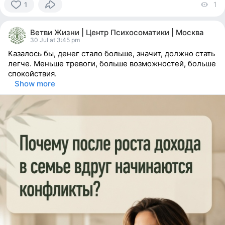
1
v
1
1
person
Ветви Жизни | Центр Психосоматики | Москва
reacted
30 Jul at 3:45 pm
Казалось бы, денег стало больше, значит, должно стать
легче. Меньше тревоги, больше возможностей, больше
спокойствия.
⠀
Show more