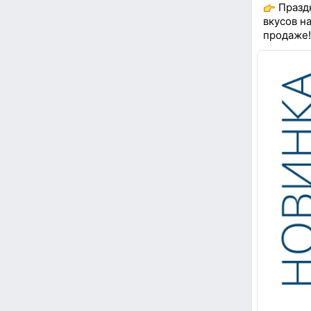
Праздн
вкусов н
продаже