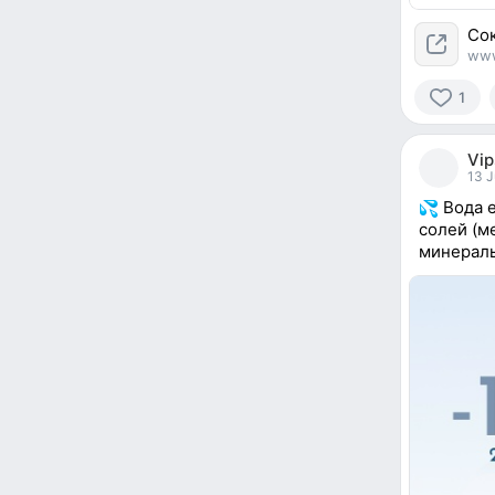
Сок
www
1
1
person
Vip
reacted
13 J
Вода e
солей (м
минераль