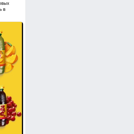
овых
ь в