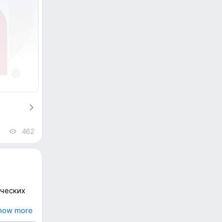
462
views
ических
how more