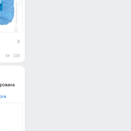
328
views
ирована
ore