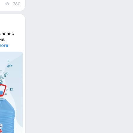
380
views
баланс
ия.
more