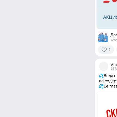
Дос
www
2
2
people
Vip
reacted
25 
Вода п
по содер
Ее гла