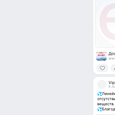
Дос
www
0
people
Vip
reacted
6 Ju
Линейк
отсутств
веществ.
Благод