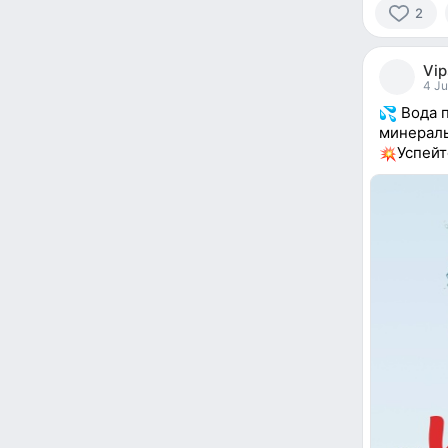
2
2
people
Vip
reacted
4 Ju
Вода п
минераль
Успейт