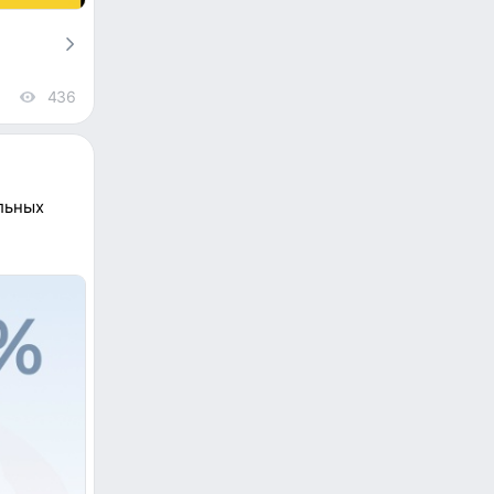
436
views
льных