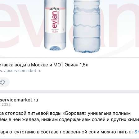
тавка воды в Москве и МО | Эвиан 1,5л
.vipservicemarket.ru
servicemarket.ru
l 2022
а столовой питьевой воды «Боровая» уникальна полным
ием в ней железа, низким содержанием солей и других хим
аря отсутствию в составе поваренной соли можно пить ее
S