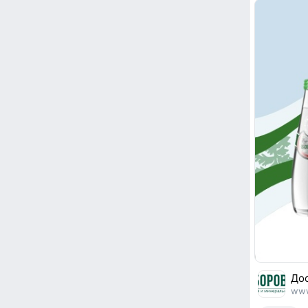
Дос
www