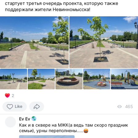
стартует третья очередь проекта, которую также
поддержали жители Невинномысска!
2
Like
465
vi
Ev Ev
Как и в сквере на МЖК(а ведь там скоро праздник
семьи), урны переполнены.....