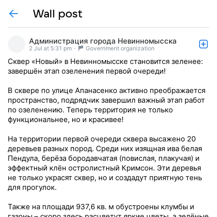
Wall post
Администрация города Невинномысска
2 Jul at 5:31 pm
·
Government organization
Сквер «Новый» в Невинномысске становится зеленее:
завершён этап озеленения первой очереди!
В сквере по улице Апанасенко активно преображается
пространство, подрядчик завершил важный этап работ
по озеленению. Теперь территория не только
функциональнее, но и красивее!
На территории первой очереди сквера высажено 20
деревьев разных пород. Среди них изящная ива белая
Пендула, берёза бородавчатая (повислая, плакучая) и
эффектный клён остролистный Кримсон. Эти деревья
не только украсят сквер, но и создадут приятную тень
для прогулок.
Также на площади 937,6 кв. м обустроены клумбы и
газоны – скоро здесь расцветут яркие цветы, а зелёные