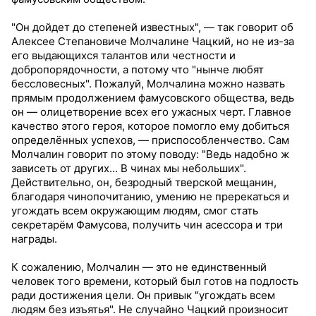
"Он дойдет до степеней известных", — так говорит об
Алексее Степановиче Молчалине Чацкий, но не из-за
его выдающихся талантов или честности и
добропорядочности, а потому что "нынче любят
бессловесных". Пожалуй, Молчалина можно назвать
прямым продолжением фамусовского общества, ведь
он — олицетворение всех его ужасных черт. Главное
качество этого героя, которое помогло ему добиться
определённых успехов, — приспособленчество. Сам
Молчалин говорит по этому поводу: "Ведь надобно ж
зависеть от других... В чинах мы небольших".
Действительно, он, безродный тверской мещанин,
благодаря чинопочитанию, умению не пререкаться и
угождать всем окружающим людям, смог стать
секретарём Фамусова, получить чин асессора и три
награды.
К сожалению, Молчалин — это не единственный
человек того времени, который был готов на подлость
ради достижения цели. Он привык "угождать всем
людям без изъятья". Не случайно Чацкий произносит