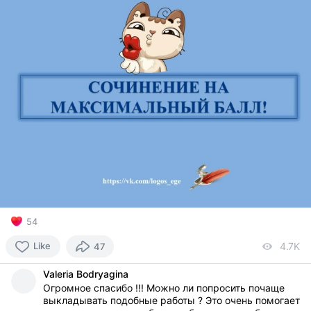
54
Like
4.7K
vi
47
Valeria Bodryagina
Огромное спасибо !!! Можно ли попросить почаще
выкладывать подобные работы ? Это очень помогает