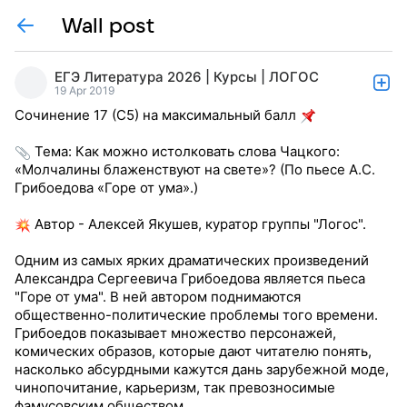
Wall post
ЕГЭ Литература 2026 | Курсы | ЛОГОС
19 Apr 2019
Сочинение 17 (С5) на максимальный балл
Тема: Как можно истолковать слова Чацкого:
«Молчалины блаженствуют на свете»? (По пьесе А.С.
Грибоедова «Горе от ума».)
Автор - Алексей Якушев, куратор группы "Логос".
Одним из самых ярких драматических произведений
Александра Сергеевича Грибоедова является пьеса
"Горе от ума". В ней автором поднимаются
общественно-политические проблемы того времени.
Грибоедов показывает множество персонажей,
комических образов, которые дают читателю понять,
насколько абсурдными кажутся дань зарубежной моде,
чинопочитание, карьеризм, так превозносимые
фамусовским обществом.