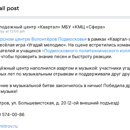
ll post
лодежный центр «Квартал» МБУ «КМЦ «Сфера»
ay at 12:00 pm
урсном центре Волонтёров Подмосковья
в рамках «Квартал-
есёлая игра «Угадай мелодию». На сцене встретились кома
ателей и учащихся
«Подмосковного политехнического кол
, чтобы проверить знание песен и быстроту реакции.
жный центр наполнился азартом и музыкой: участники уг
ных лет по музыкальным отрывкам и поддерживали друг дру
ие в музыкальной битве закончилось в ничью! Победила д
 музыке!
тров, ул. Большевистская, д. 20 (2-ой внешний подъезд)
) 574-00-86
mitrov.ru