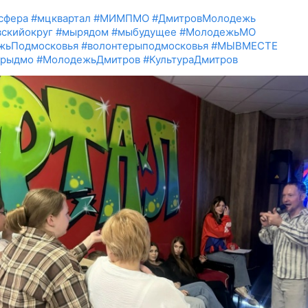
сфера
#мцквартал
#МИМПМО
#ДмитровМолодежь
скийокруг
#мырядом
#мыбудущее
#МолодежьМО
жьПодмосковья
#волонтерыподмосковья
#МЫВМЕСТЕ
ерыдмо
#МолодежьДмитров
#КультураДмитров