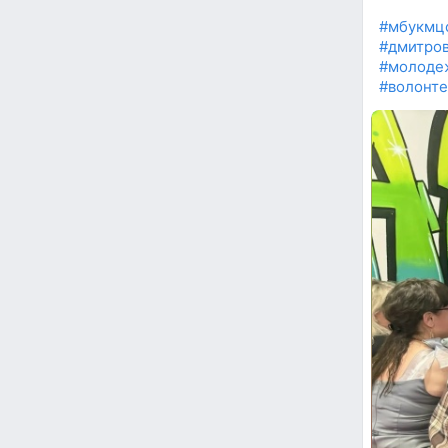
#мбукмц
#дмитров
#молоде
#волонт