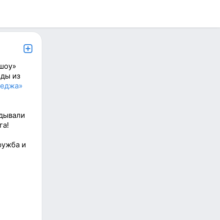
шоу»
нды из
леджа»
адывали
га!
ружба и