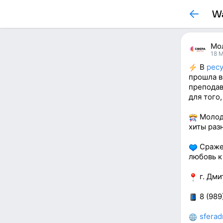
Wa
Мо
18 M
В
рес
прошла в
преподав
для того
Молодё
хиты раз
Сражен
любовь к
г. Дми
8 (989
sferad