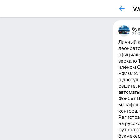
Wa
бук
27 O
Личный к
леонбетс
официаль
зеркало 
членом С
РФ.10.12
о доступ
решите, 
автоматы
Фонбет B
марафон 
контора,
Регистра
на русск
футбол с
букмекер