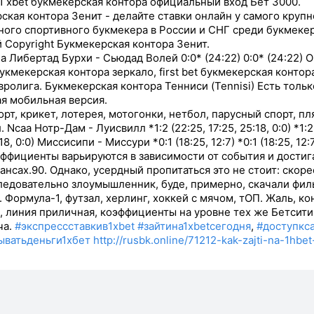
 1 xbet букмекерская контора официальный вход Бет 3000.
ская контора Зенит - делайте ставки онлайн у самого крупн
ного спортивного букмекера в России и СНГ среди букмеке
 Copyright Букмекерская контора Зенит.
а Либертад Бурхи - Сьюдад Волей 0:0* (24:22) 0:0* (24:22) 
укмекерская контора зеркало, first bet букмекерская контор
вролига. Букмекерская контора Тенниси (Tennisi) Есть тольк
ая мобильная версия.
рт, крикет, лотерея, мотогонки, нетбол, парусный спорт, п
 Ncaa Нотр-Дам - Луисвилл *1:2 (22:25, 17:25, 25:18, 0:0) *1:2
:18, 0:0) Миссисипи - Миссури *0:1 (18:25, 12:7) *0:1 (18:25, 12:
эффициенты варьируются в зависимости от события и достиг
ансах.90. Однако, усердный пропитаться это не стоит: скоре
ледовательно злоумышленник, буде, примерно, скачали фил
. Формула-1, футзал, херлинг, хоккей с мячом, тОП. Жаль, ко
, линия приличная, коэффициенты на уровне тех же Бетсити
ча.
#экспрессставкив1xbet
#зайтина1xbetсегодня
,
#доступкса
ыватьденьги1хбет
http://rusbk.online/71212-kak-zajti-na-1hbe