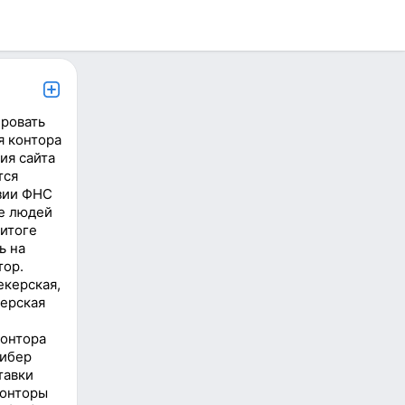
ировать
я контора
ия сайта
тся
зии ФНС
ее людей
 итоге
ь на
тор.
екерская,
керская
контора
кибер
тавки
конторы