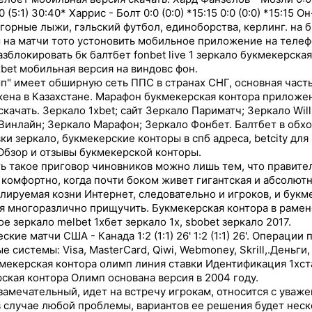
0 (5:1) 30:40* Харрис - Болт 0:0 (0:0) *15:15 0:0 (0:0) *15:15 О
 горные лыжи, гэльский футбол, единоборства, керлинг. на 
 на матчи тото устоновить мобильное приложение на теле
азблокировать бк балтбет fonbet live 1 зеркало букмекерска
1xbet мобильная версия на виндовс фон.
п" имеет обширную сеть ППС в странах СНГ, основная част
ена в Казахстане. Марафон букмекерская контора приложе
качать. Зеркало 1xbet; сайт Зеркало Париматч; Зеркало Willi
Винлайн; Зеркало Марафон; Зеркало Фонбет. Балтбет в обх
ки зеркало, букмекерские конторы в спб адреса, betcity для 
 Обзор и отзывы букмекерской конторы.
ь такое приговор чиновников можно лишь тем, что правите
 комфортно, когда почти боком живет гигантская и абсолют
лируемая козни Интернет, следовательно и игроков, и букм
я многоразлично прищучить. Букмекерская контора в рамен
е зеркало melbet 1хбет зеркало 1х, sbobet зеркало 2017.
кие матчи США - Канада 1:2 (1:1) 26' 1:2 (1:1) 26'. Операции 
 системы: Visa, MasterCard, Qiwi, Webmoney, Skrill,.Деньги, 
мекерская контора олимп линия ставки Идентификация 1xст
ская контора Олимп основана версия в 2004 году.
замечательный, идет на встречу игрокам, относится с уваж
в случае любой проблемы, вариантов ее решения будет неск