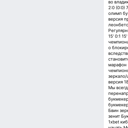
во владик
2:0 (0:0
олимп бу
версия п
леонбетс
Регулярны
15' 0:1 1
чемпиона
о блокир
вследств
становит
марафон 
чемпионо
зеркало/
версия 18
Мы всегд
перенапр
букмекер
букмекер
Бвин зер
зенит Бу
1xbet ки
начать М