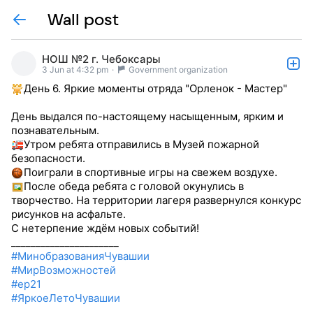
Wall post
НОШ №2 г. Чебоксары
3 Jun at 4:32 pm
·
Government organization
День 6. Яркие моменты отряда "Орленок - Мастер"
День выдался по-настоящему насыщенным, ярким и
познавательным.
Утром ребята отправились в Музей пожарной
безопасности.
Поиграли в спортивные игры на свежем воздухе.
После обеда ребята с головой окунулись в
творчество. На территории лагеря развернулся конкурс
рисунков на асфальте.
С нетерпение ждём новых событий!
______________________
#МинобразованияЧувашии
#МирВозможностей
#ер21
#ЯркоеЛетоЧувашии