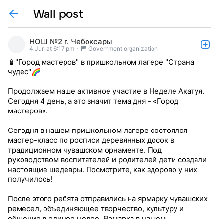
Wall post
НОШ №2 г. Чебоксары
4 Jun at 6:17 pm
·
Government organization
🪆"Город мастеров" в пришкольном лагере "Страна
чудес"
Продолжаем наше активное участие в Неделе Акатуя.
Сегодня 4 день, а это значит тема дня - «Город
мастеров».
Сегодня в нашем пришкольном лагере состоялся
мастер-класс по росписи деревянных досок в
традиционном чувашском орнаменте. Под
руководством воспитателей и родителей дети создали
настоящие шедевры. Посмотрите, как здорово у них
получилось!
После этого ребята отправились на ярмарку чувашских
ремесел, объединяющее творчество, культуру и
общение в единое целое. Ярмарка в нашем