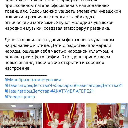
пришкольном лагере оформлена в национальных
традициях. Здесь можно увидеть элементы чувашской
вышивки и различные предметы обихода с
этническими мотивами. Звучат мелодии чувашской
народной музыки, создавая атмосферу праздника.
День завершился созданием фотозоны в чувашском
национальном стиле. Дети с радостью примеряли
наряды, ощущая себя частью народной культуры, и
делали яркие фотографии. Этот день принес всем
новые знания, творческие открытия и хорошее
настроение.
_____________________
#МинобразованияЧувашии
#НавигаторыДетстваЧебоксары
#НавигаторыДетства21
#НавигаторыДетства
#АКАТУЙВЛАГЕРЕ21
#Росдетцентр