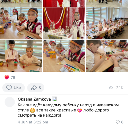
79
Like
2.1K
vi
5
Oksana Zamkova
Как же идёт каждому ребенку наряд в чувашском
стиле
все такие красивые
любо-дорого
смотреть на каждого!
4 Jun at 6:22 pm
8