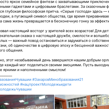
росто яркое семейное фэнтези с захватывающими приключе
ными гаджетами и цифровыми браслетами. За сказочным 
ся глубокая философская притча. «Серые господа» здесь — 
лодеи, а пугающий символ общества, где время приравнивае
 а сама жизнь превращается в бесконечную гонку за эффект
звал настоящий восторг у зрителей всех возрастов! Для дет
екательная сказка о настоящей дружбе, смелости и волшебс
слых — важный повод остановиться и задуматься о собстве
зни, об одиночестве в цифровую эпоху и бесценной важнос
ого общения.
но, этот незабываемый день завершился нашим добрым орл
где каждый мог поделиться своими эмоциями. Пусть выходн
е яркими и наполненными смыслом!
________
азованияЧувашии
#ЗахаровМинобразования21
можностей
#нацпроектМолодежьидети
олодежьЧувашии