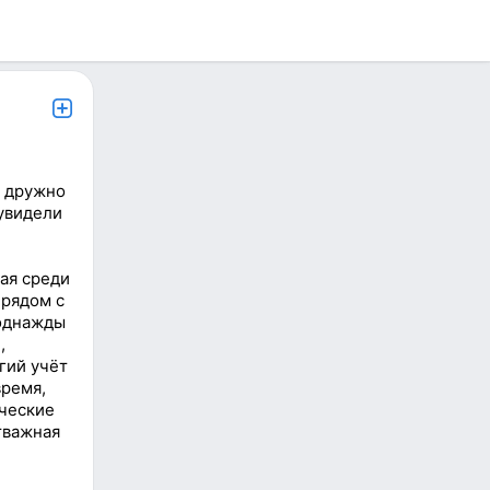
ы дружно
увидели
ая среди
 рядом с
 однажды
,
гий учёт
время,
еческие
отважная