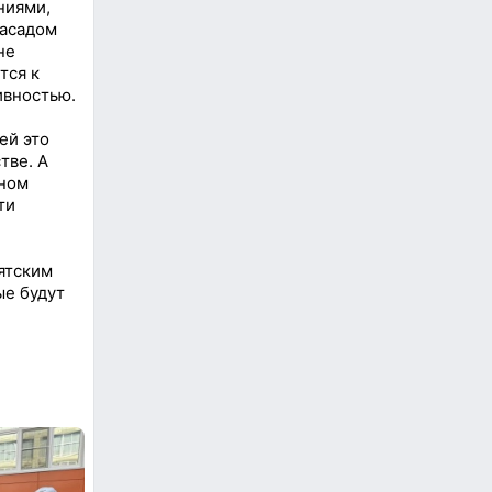
ниями,
фасадом
не
тся к
ивностью.
ей это
тве. А
нном
ти
ятским
ые будут