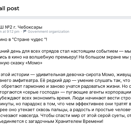
ll post
Ш №2 г. Чебоксары
n at 9:12 pm
·
Government organization
ино в "Стране чудес "!
ний день для всех отрядов стал настоящим событием — м
ись в кино на волшебную премьеру! На большом экране мы 
ную сказку «Момо»
 этой истории — удивительная девочка-сирота Момо, живущ
внего амфитеатра. Её редкий дар — умение слушать так, что
 обретают гармонию и заново учатся радоваться жизни. Но
вторгаются «серые господа» — пугающие агенты корпорации
убеждают всех экономить время. Люди начинают вести стро
инуты, но парадокс в том, что чем эффективнее они тратят 
рее оно утекает сквозь пальцы, а радость и простые челов
исчезают навсегда. Чтобы спасти мир от этой серой суеты, 
единяется с загадочным Хранителем Времени!