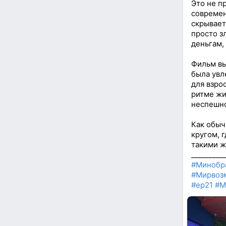
Это не п
современ
скрывает
просто з
деньгам,
Фильм вы
была увл
для взро
ритме жи
неспешн
Как обыч
кругом, 
такими ж
_________
#Минобр
#Мирвоз
#ер21
#М