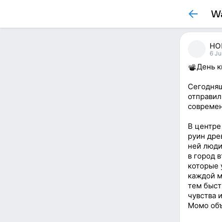
Wa
НО
6 Ju
День к
Сегодняш
отправил
современ
В центре
руин дре
ней люди
в город 
которые 
каждой м
тем быст
чувства 
Момо объ