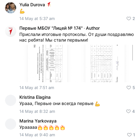
Yulia Durova
14 May at 5:37 am
2
Первые МБОУ "Лицей № 174"
·
Author
Прислали итоговые протоколы. От души поздравляю
нас ребята! Мы стали первыми!
14 May at 7:51 am
5
Kristina Elagina
Урааа, Первые они всегда первые
14 May at 8:32 am
4
Marina Yarkovaya
Урааааа
14 May at 9:40 am
1