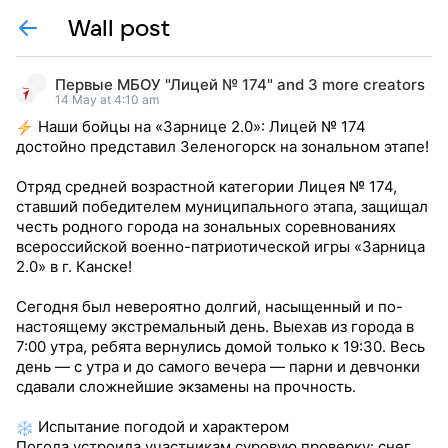
Wall post
Первые МБОУ "Лицей № 174"
and
3 more creators
14 May at 4:10 am
Наши бойцы на «Зарнице 2.0»: Лицей № 174
достойно представил Зеленогорск на зональном этапе!
Отряд средней возрастной категории Лицея № 174,
ставший победителем муниципального этапа, защищал
честь родного города на зональных соревнованиях
всероссийской военно-патриотической игры «Зарница
2.0» в г. Канске!
Сегодня был невероятно долгий, насыщенный и по-
настоящему экстремальный день. Выехав из города в
7:00 утра, ребята вернулись домой только к 19:30. Весь
день — с утра и до самого вечера — парни и девчонки
сдавали сложнейшие экзамены на прочность.
Испытание погодой и характером
Погода устроила участникам суровую проверку: снег,