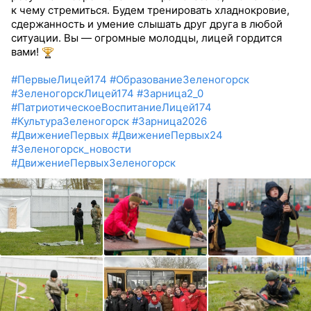
к чему стремиться. Будем тренировать хладнокровие,
сдержанность и умение слышать друг друга в любой
ситуации. Вы — огромные молодцы, лицей гордится
вами!
#ПервыеЛицей174
#ОбразованиеЗеленогорск
#ЗеленогорскЛицей174
#Зарница2_0
#ПатриотическоеВоспитаниеЛицей174
#КультураЗеленогорск
#Зарница2026
#ДвижениеПервых
#ДвижениеПервых24
#Зеленогорск_новости
#ДвижениеПервыхЗеленогорск