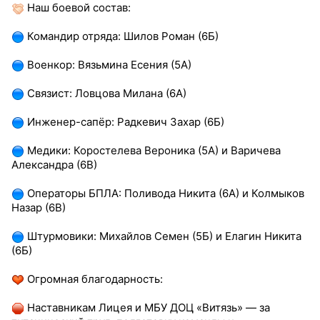
Наш боевой состав:
Командир отряда: Шилов Роман (6Б)
Военкор: Вязьмина Есения (5А)
Связист: Ловцова Милана (6А)
Инженер-сапёр: Радкевич Захар (6Б)
Медики: Коростелева Вероника (5А) и Варичева
Александра (6В)
Операторы БПЛА: Поливода Никита (6А) и Колмыков
Назар (6В)
Штурмовики: Михайлов Семен (5Б) и Елагин Никита
(6Б)
Огромная благодарность:
Наставникам Лицея и МБУ ДОЦ «Витязь» — за