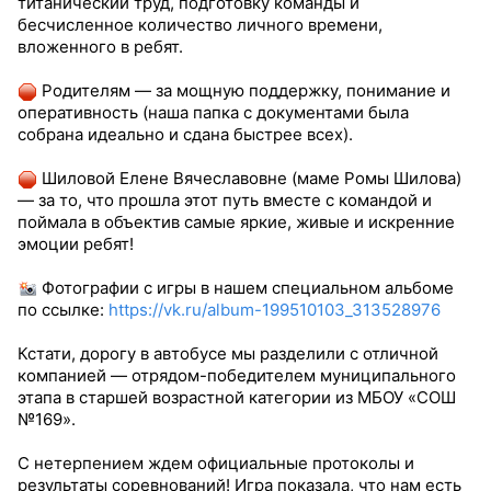
титанический труд, подготовку команды и
бесчисленное количество личного времени,
вложенного в ребят.
Родителям — за мощную поддержку, понимание и
оперативность (наша папка с документами была
собрана идеально и сдана быстрее всех).
Шиловой Елене Вячеславовне (маме Ромы Шилова)
— за то, что прошла этот путь вместе с командой и
поймала в объектив самые яркие, живые и искренние
эмоции ребят!
Фотографии с игры в нашем специальном альбоме
по ссылке:
https://vk.ru/album-199510103_313528976
Кстати, дорогу в автобусе мы разделили с отличной
компанией — отрядом-победителем муниципального
этапа в старшей возрастной категории из МБОУ «СОШ
№169».
С нетерпением ждем официальные протоколы и
результаты соревнований! Игра показала, что нам есть