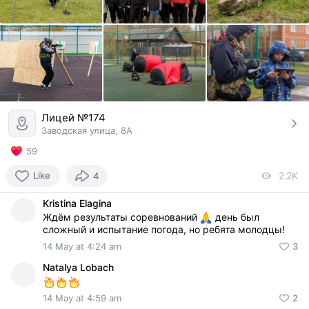
Лицей №174
Заводская улица, 8А
59
Like
2.2K
vi
4
Kristina Elagina
Ждём результаты соревнований
день был
сложный и испытание погода, но ребята молодцы!
14 May at 4:24 am
3
Natalya Lobach
14 May at 4:59 am
2