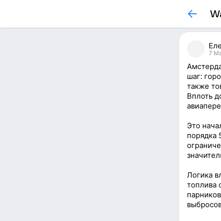
Wa
Ел
7 Ma
Амстерда
шаг: гор
также то
Вплоть д
авиапере
Это нача
порядка 
ограниче
значител
Логика в
топлива 
парников
выбросов