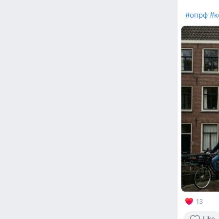
#опрф
#к
13
Like