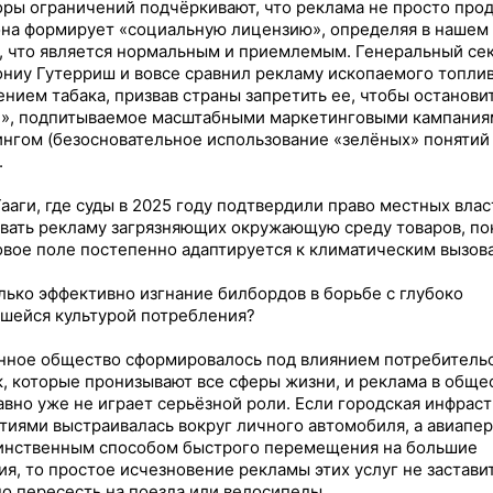
ры ограничений подчёркивают, что реклама не просто про
она формирует «социальную лицензию», определяя в нашем
, что является нормальным и приемлемым. Генеральный се
ниу Гутерриш и вовсе сравнил рекламу ископаемого топлив
нием табака, призвав страны запретить ее, чтобы останови
», подпитываемое масштабными маркетинговыми кампания
нгом (безосновательное использование «зелёных» понятий
.
ааги, где суды в 2025 году подтвердили право местных вла
вать рекламу загрязняющих окружающую среду товаров, по
овое поле постепенно адаптируется к климатическим вызов
лько эффективно изгнание билбордов в борьбе с глубоко
шейся культурой потребления?
ное общество сформировалось под влиянием потребитель
, которые пронизывают все сферы жизни, и реклама в общ
авно уже не играет серьёзной роли. Если городская инфрас
тиями выстраивалась вокруг личного автомобиля, а авиапе
инственным способом быстрого перемещения на большие
ия, то простое исчезновение рекламы этих услуг не застави
о пересесть на поезда или велосипеды.