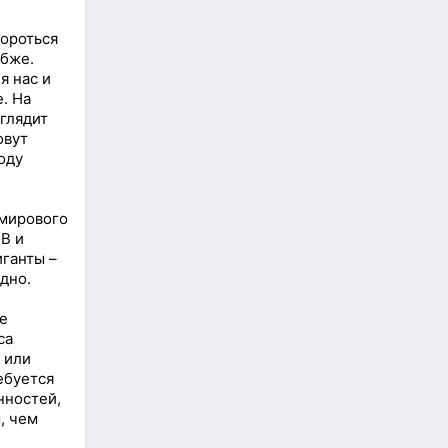
бороться
убже.
я нас и
. На
глядит
овут
оду
 мирового
ТВ и
иганты –
дно.
е
са
 или
ебуется
нностей,
, чем