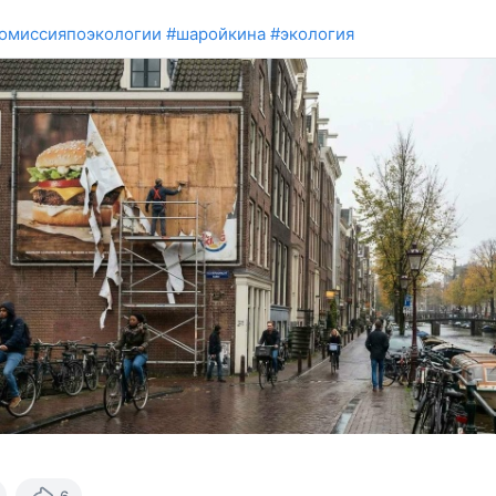
омиссияпоэкологии
#шаройкина
#экология
6