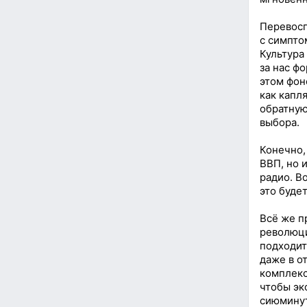
Перевосп
с симпто
Культура
за нас ф
этом фон
как капл
обратную
выбора.
Конечно,
ВВП, но 
радио. В
это буде
Всё же п
революци
подходит
даже в о
комплекс
чтобы эк
сиюмину