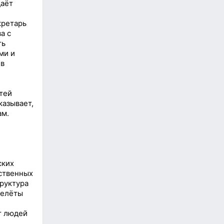
даёт
кретарь
а с
ть
ми и
 в
стей
казывает,
ам.
ских
ественных
труктура
релёты
т людей