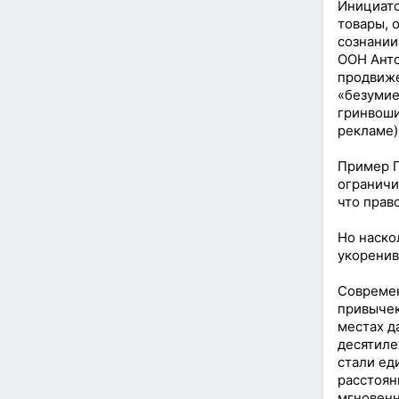
Инициато
товары, 
сознании
ООН Анто
продвиже
«безумие
гринвоши
рекламе)
Пример Г
ограничи
что прав
Но наско
укоренив
Современ
привычек
местах д
десятиле
стали ед
расстоян
мгновенн