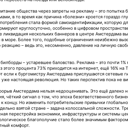
итание общества через запреты на рекламу – это попытка 
мами, в то время как причина «болезни» кроется гораздо гл
 потребления стала формой самоидентификации, которую дл
ормируют круглосуточно, особенно в цифровом пространстве
е ликвидация нескольких баннеров в центре Амстердама вы
я в море. Более того, подобные ограничения неизбежно выз
 реакцию – ведь это, несомненно, давление на личную своб
 билборды – устаревшее баловство. Реклама – это почти 1%
из этого процента 73% приходится на интернет, ещё 16% на 
от если к бургомистру Амстердама прислушаются сетевые г
т уже настоящая революция. Но таких перспектив пока не ви
рорыв Амстердама нельзя недооценивать. Это ещё далеко н
я, чёткий сигнал о том, что эпоха безответственного бизне
 к концу. Но изменить потребительские привычки глобально
тдельно взятой стране – задача колоссальной сложности. Тр
ная перестройка экономики, инфраструктуры и системы це
ологическое благополучие стало более значимым фактором
тный комфорт.