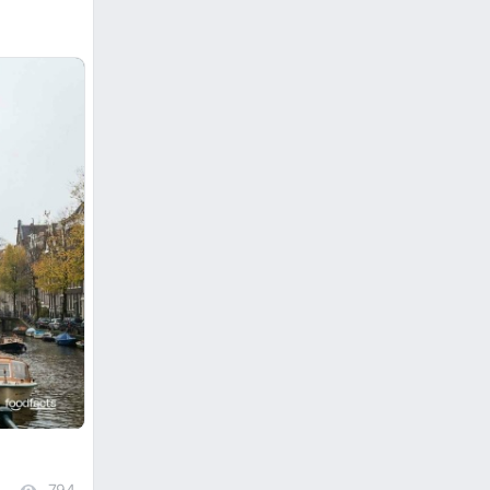
794
views