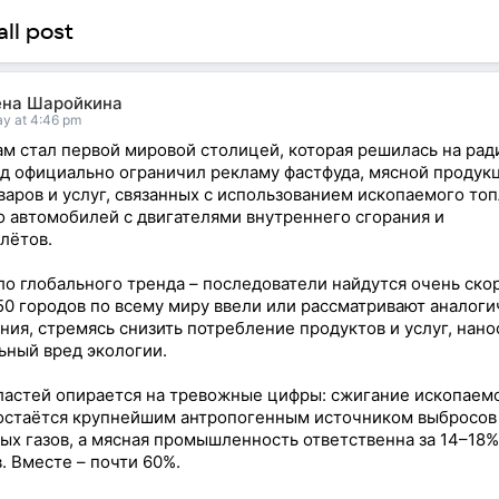
ll post
ена Шаройкина
y at 4:46 pm
м стал первой мировой столицей, которая решилась на ра
од официально ограничил рекламу фастфуда, мясной продукц
варов и услуг, связанных с использованием ископаемого топ
о автомобилей с двигателями внутреннего сгорания и
лётов.
ло глобального тренда – последователи найдутся очень ско
50 городов по всему миру ввели или рассматривают аналог
ния, стремясь снизить потребление продуктов и услуг, нан
ьный вред экологии.
ластей опирается на тревожные цифры: сжигание ископаем
остаётся крупнейшим антропогенным источником выбросов
ых газов, а мясная промышленность ответственна за 14–18%
. Вместе – почти 60%.