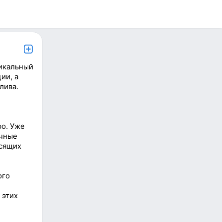
дикальный
ии, а
лива.
ро. Уже
ичные
осящих
ого
 этих