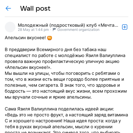
Wall post
Молодежный (подростковый) клуб «Мечта» г.Мамадыш
28 May at 1:44 pm
·
Government organization
Апельсин вкуснее!
В преддверии Всемирного дня без табака наш
специалист по работе с молодёжью Язиля Валиуллина
провела важную профилактическую уличную акцию
«Апельсин вкуснее!».
Мы вышли на улицы, чтобы поговорить с ребятами о
том, что в жизни есть вещи гораздо более приятные и
полезные, чем сигарета. В знак того, что здоровье и
бодрость — это настоящий вкус жизни, всем прохожим
мы вручали сочные и яркие апельсины.
Сама Язиля Валиуллина поделилась идеей акции:
«Ведь это не просто фрукт, а настоящий заряд витамина
С и хорошего настроения! Наша идея проста: когда у
тебя в руках вкусный апельсин, мысли о курении
просто не возникают. Это символ того, что выбирать