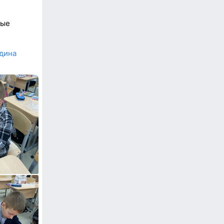
рые
дина