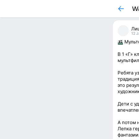
Wa
Ли
12 J
Мультф
В 1 «Г» 
мультфил
Ребята у
традиция
это резу
художник
Дети с у
впечатле
А потом 
Лепка ге
фантазии