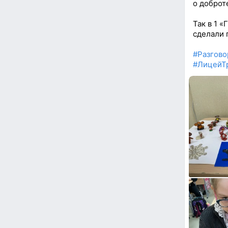
о доброт
Так в 1 
сделали 
#Разгов
#ЛицейТ