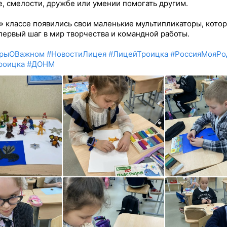
е, смелости, дружбе или умении помогать другим.
«Г» классе появились свои маленькие мультипликаторы, кото
первый шаг в мир творчества и командной работы.
орыОВажном
#НовостиЛицея
#ЛицейТроицка
#РоссияМояРо
роицка
#ДОНМ