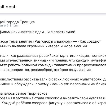
ll post
цей города Троицка
an at 3:31 pm
ильм начинается с идеи… и с пластилина!
классе тема занятия «Разговоры о важном» — «Как создают
ьмы?» вызвала огромный интерес и море эмоций.
знали, как развивалась российская мультипликация, познако
ми отечественной анимации и поняли, что каждый мультф
льтат работы большой команды талантливых профессионалов
ов, сценаристов, режиссёров, актёров озвучивания.
довольствием рассказывали о своих любимых мультгероях, 
ниями и обсуждали, почему именно эти персонажи им близк
началось самое творческое.
роев из пластилина стала способом выразить свои чувства и
. Каждый ребёнок создавал фигурку и рассказывал о её хар