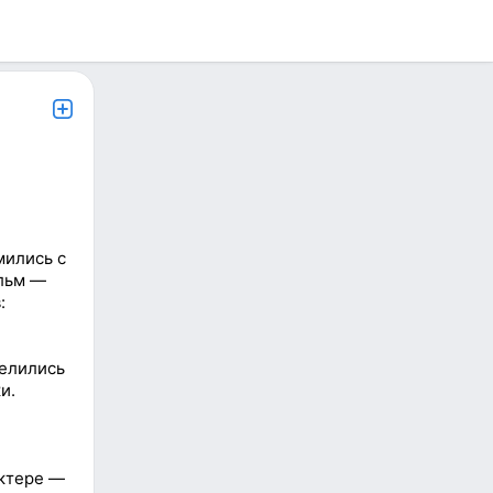
мились с
ильм —
:
делились
и.
актере —