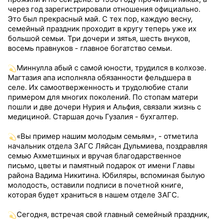
через год зарегистрировали отношения официально.
Это был прекрасный май. С тех пор, каждую весну,
семейный праздник проходит в кругу теперь уже их
большой семьи. Три дочери и зятья, шесть внуков,
восемь правнуков - главное богатство семьи.
Миннулла абый с самой юности, трудился в колхозе.
Магтазия апа исполняла обязанности фельдшера в
селе. Их самоотверженность и трудолюбие стали
примером для многих поколений. По стопам матери
пошли и две дочери Нурия и Альфия, связали жизнь с
медициной. Старшая дочь Гузалия - бухгалтер.
«Вы пример нашим молодым семьям», - отметила
начальник отдела ЗАГС Ляйсан Дульмиева, поздравляя
семью Ахметшиных и вручая благодарственное
письмо, цветы и памятный подарок от имени Главы
района Вадима Никитина. Юбиляры, вспоминая былую
молодость, оставили подписи в почетной книге,
которая будет храниться в нашем отделе ЗАГС.
Сегодня, встречая свой главный семейный праздник,