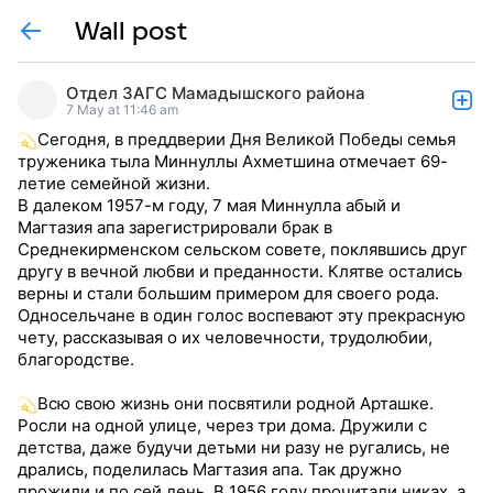
Wall post
Отдел ЗАГС Мамадышского района
7 May at 11:46 am
Сегодня, в преддверии Дня Великой Победы семья
труженика тыла Миннуллы Ахметшина отмечает 69-
летие семейной жизни.
В далеком 1957-м году, 7 мая Миннулла абый и
Магтазия апа зарегистрировали брак в
Среднекирменском сельском совете, поклявшись друг
другу в вечной любви и преданности. Клятве остались
верны и стали большим примером для своего рода.
Односельчане в один голос воспевают эту прекрасную
чету, рассказывая о их человечности, трудолюбии,
благородстве.
Всю свою жизнь они посвятили родной Арташке.
Росли на одной улице, через три дома. Дружили с
детства, даже будучи детьми ни разу не ругались, не
дрались, поделилась Магтазия апа. Так дружно
прожили и по сей день. В 1956 году прочитали никах, а