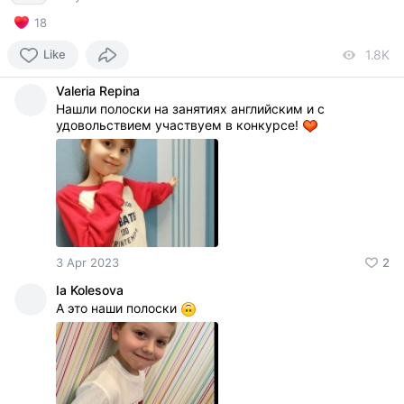
18
Like
1.8K
vi
Valeria Repina
Нашли полоски на занятиях английским и с
удовольствием участвуем в конкурсе!
3 Apr 2023
2
Ia Kolesova
А это наши полоски