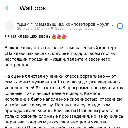
Wall post
"ДШИ г. Мамадыш им. композиторов Яруллиных"
20 May at 9:51 am
·
Government organization
На клавишах весны
- -
В школе искусств состоялся замечательный концерт
«На клавишах весны», который подарил всем гостям
настоящий праздник музыки, таланта и весеннего
настроения.
На сцене блистали ученики класса фортепиано — от
самых юных музыкантов 1-го класса до уже уверенных
исполнителей 8-го класса. В программе прозвучали как
сольные, так и ансамблевые номера. Каждое
исполнение было наполнено искренностью, старанием
и любовью к искусству. Под чутким руководством
преподавателя Король Елизаветы Павловны ребята не
только освоили сложные произведения, но и научились
передавать через музыку свои эмоции и чувства.
Елизавета Павловна, спасибо за ваш профессионализм,