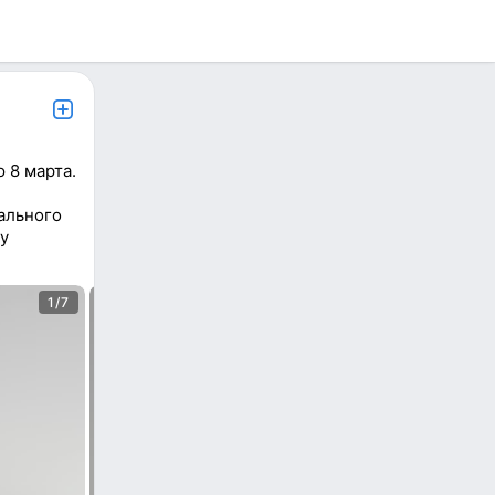
 8 марта.
ального
у
1/7