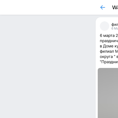
Wa
фи
6 Ma
6 марта 
празднич
в Доме к
филиал М
округа "
"Праздни