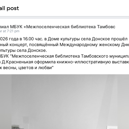
ll post
лиал МБУК «Межпоселенческая библиотека Тамбовс
r at 7:21 pm
2026 года в 16.00 час. в Доме культуры села Донское прошёл
ный концерт, посвящённый Международному женскому Дню
ультуры села Донское.
БУК "Межпоселенческая библиотека Тамбовского муницип
 в Д.Красненькая оформила книжно-иллюстративную выставк
к весны, цветов и любви"