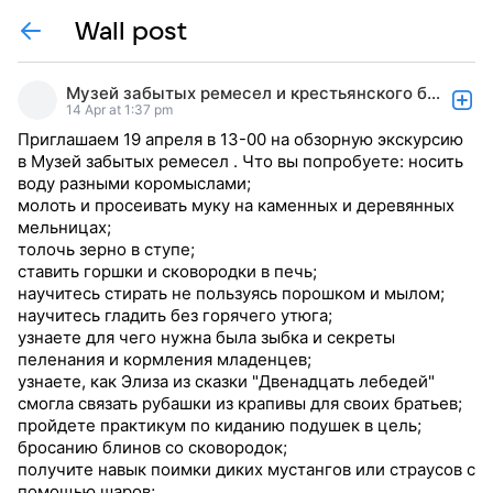
Wall post
Музей забытых ремесел и крестьянского быта
14 Apr at 1:37 pm
Приглашаем 19 апреля в 13-00 на обзорную экскурсию
в Музей забытых ремесел . Что вы попробуете: носить
воду разными коромыслами;
молоть и просеивать муку на каменных и деревянных
мельницах;
толочь зерно в ступе;
ставить горшки и сковородки в печь;
научитесь стирать не пользуясь порошком и мылом;
научитесь гладить без горячего утюга;
узнаете для чего нужна была зыбка и секреты
пеленания и кормления младенцев;
узнаете, как Элиза из сказки "Двенадцать лебедей"
смогла связать рубашки из крапивы для своих братьев;
пройдете практикум по киданию подушек в цель;
бросанию блинов со сковородок;
получите навык поимки диких мустангов или страусов с
помощью шаров;