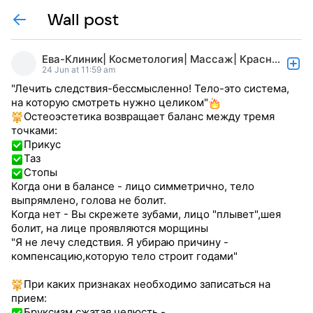
Wall post
Ева-Клиник| Косметология| Массаж| Краснодар
24 Jun at 11:59 am
"Лечить следствия-бессмысленно! Тело-это система,
на которую смотреть нужно целиком"
Остеоэстетика возвращает баланс между тремя
точками:
Прикус
Таз
Стопы
Когда они в балансе - лицо симметрично, тело
выпрямлено, голова не болит.
Когда нет - Вы скрежете зубами, лицо "плывет",шея
болит, на лице проявляются морщины
"Я не лечу следствия. Я убираю причину -
компенсацию,которую тело строит годами"
При каких признаках необходимо записаться на
прием:
Бруксизм,сжатая челюсть -