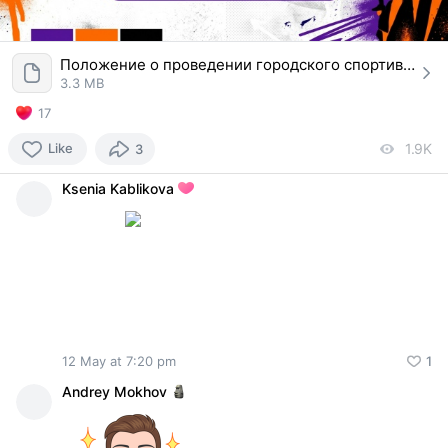
Положение о проведении городского спортивного фестиваля Сила с нами - 2026.pdf
3.3 MB
17
Like
1.9K
vi
3
Ksenia Kablikova
12 May at 7:20 pm
1
Andrey Mokhov