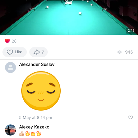
2:13
28
Like
946
vi
7
Alexander Suslov
5 May at 8:14 pm
Alexey Kazeko