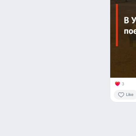
3
Like