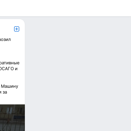
возил
тративные
 ОСАГО и
. Машину
 за