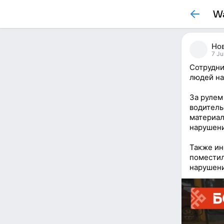
Wa
Нов
7 Ju
Сотрудни
людей на
За рулем
водитель
материал
нарушени
Также ин
поместил
нарушен