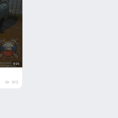
0:25
913
views