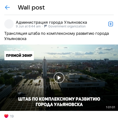
Wall post
Администрация города Ульяновска
9 Jun at 6:44 am
·
Government organization
Трансляция штаба по комплексному развитию города
Ульяновска
1:01:01
19