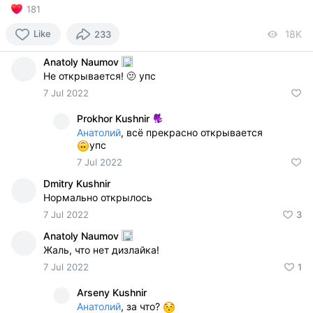
181
Like
18K
vi
233
Anatoly Naumov
Не открывается! 🫤 упс
7 Jul 2022
Prokhor Kushnir
Анатолий
, всё прекрасно открывается
упс
7 Jul 2022
Dmitry Kushnir
Нормально открылось
7 Jul 2022
3
Anatoly Naumov
Жаль, что нет дизлайка!
7 Jul 2022
1
Arseny Kushnir
Анатолий
, за что?