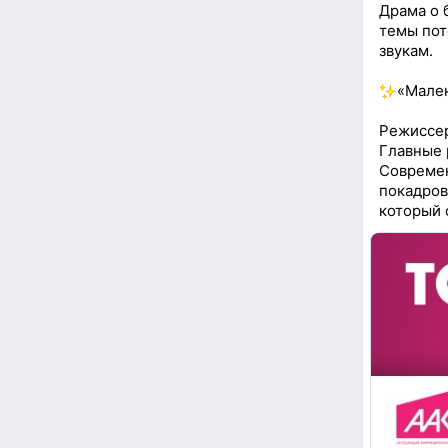
Драма о 
темы пот
звукам.
«Мален
Режиссер
Главные 
Современ
покадров
который 