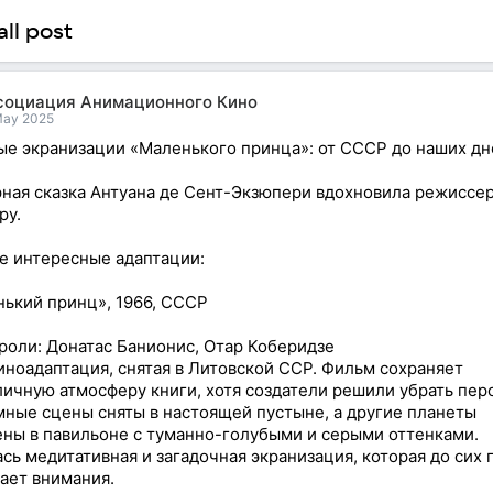
ll post
социация Анимационного Кино
May 2025
е экранизации «Маленького принца»: от СССР до наших дн
ная сказка Антуана де Сент-Экзюпери вдохновила режиссер
ру.
е интересные адаптации:
ький принц», 1966, СССР
роли: Донатас Банионис, Отар Коберидзе
иноадаптация, снятая в Литовской ССР. Фильм сохраняет
ичную атмосферу книги, хотя создатели решили убрать пер
мные сцены сняты в настоящей пустыне, а другие планеты
ны в павильоне с туманно-голубыми и серыми оттенками.
сь медитативная и загадочная экранизация, которая до сих 
ает внимания.