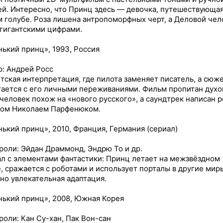
й. Интересно, что Принц здесь — девочка, путешествующая
 голубе. Роза лишена антропоморфных черт, а Деловой чел
гигантскими цифрами.
ький принц», 1993, Россия
: Андрей Росс
тская интерпретация, где пилота заменяет писатель, а сюж
ается с его личными переживаниями. Фильм пропитан духо
человек похож на «нового русского», а саундтрек написан р
том Николаем Парфенюком.
ький принц», 2010, Франция, Германия (сериал)
роли: Эйдан Драммонд, Эндрю То и др.
л с элементами фантастики: Принц летает на межзвёздном
, сражается с роботами и использует порталы в другие мир
 но увлекательная адаптация.
ький принц», 2008, Южная Корея
роли: Кан Су-хан, Пак Вон-сан