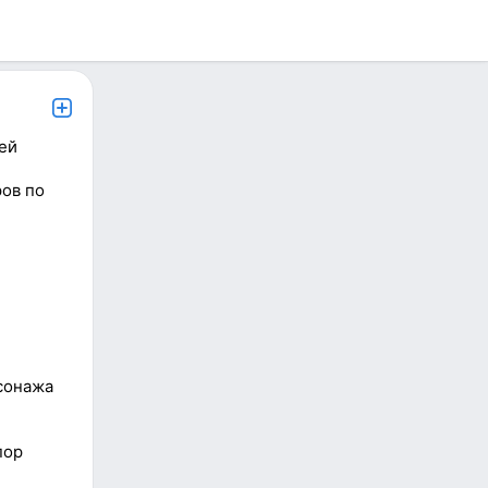
ей
ов по
сонажа
пор