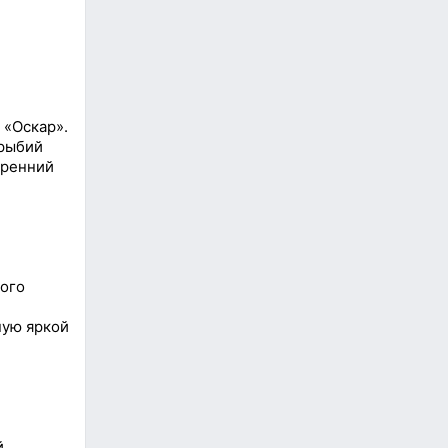
 «Оскар».
«рыбий
тренний
ого
ную яркой
й