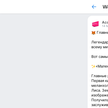
Wa
Ас
14 
Главны
Легендар
всему ми
Вот самы
«Мален
Главные 
Первая к
меланхол
Лиса. Зе
изображе
Получила
заслужив