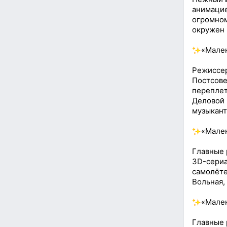
анимацие
огромном
окружен 
«Мален
Режиссер
Постсове
переплет
Деловой 
музыкан
«Мален
Главные 
3D-сериа
самолёте
Вольная,
«Мален
Главные 