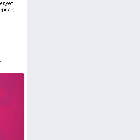
ледует
ероя к
,