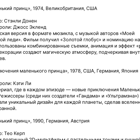
ький принц», 1974, Великобритания, США
: Стэнли Донен
роли: Джосс Экленд
ская версия в формате мюзикла, с музыкой авторов «Моей
ой леди». Фильм получил «Золотой глобус» и номинацию на
пользованы комбинированные съемки, анимация и эффект 
 декорации создают магическую атмосферу, подчеркивая вну
ев.
ючения маленького принца», 1978, США, Германия, Япония
роли: Кэти Ли
риал, где в каждом эпизоде — новые приключения Маленьк
Режиссеры (среди них создатели «Гандама» и «Ультрамэна»)
али уникальный дизайн для каждой планеты, сделав вселен
ранной.
ький принц», 1990, Германия, Австрия
: Тео Керп
 поэтичный 2D-мультфильм с пастельными тонами и ручно