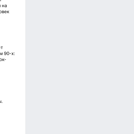
 на
овек
ет
м 90-х:
ок-
ы.