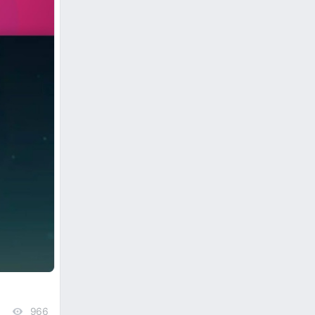
966
views