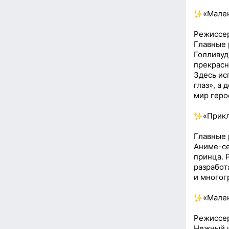
«Мален
Режиссер
Главные 
Голливуд
прекрасн
Здесь ис
глаз», а
мир геро
«Прикл
Главные 
Аниме-се
принца. 
разработ
и многог
«Мален
Режиссер
Нежный и