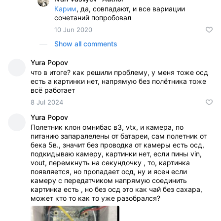
Карим
, да, совпадают, и все вариации
сочетаний попробовал
10 Jun 2020
Show all comments
Yura Popov
что в итоге? как решили проблему, у меня тоже осд
есть а картинки нет, напрямую без полётника тоже
всё работает
8 Jul 2024
Yura Popov
Полетник клон омнибас в3, vtx, и камера, по
питанию запаралелены от батареи, сам полетник от
бека 5в., значит без проводка от камеры есть осд,
подкидываю камеру, картинки нет, если пины vin,
vout, перемкнуть на секундочку , то, картинка
появляется, но пропадает осд, ну и ясен если
камеру с передатчиком напрямую соединить
картинка есть , но без осд это как чай без сахара,
может кто то как то уже разобрался?