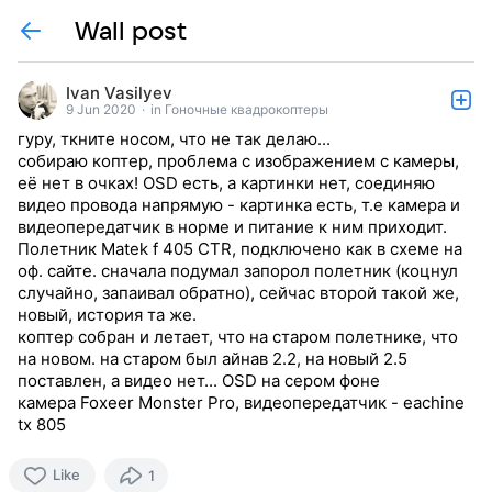
Wall post
Ivan Vasilyev
9 Jun 2020
·
in Гоночные квадрокоптеры
гуру, ткните носом, что не так делаю...
собираю коптер, проблема с изображением с камеры,
её нет в очках! OSD есть, а картинки нет, соединяю
видео провода напрямую - картинка есть, т.е камера и
видеопередатчик в норме и питание к ним приходит.
Полетник Matek f 405 CTR, подключено как в схеме на
оф. сайте. сначала подумал запорол полетник (коцнул
случайно, запаивал обратно), сейчас второй такой же,
новый, история та же.
коптер собран и летает, что на старом полетнике, что
на новом. на старом был айнав 2.2, на новый 2.5
поставлен, а видео нет... OSD на сером фоне
камера Foxeer Monster Pro, видеопередатчик - eachine
tx 805
Like
1