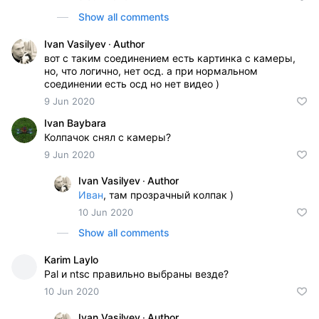
Show all comments
Ivan Vasilyev
·
Author
вот с таким соединением есть картинка с камеры,
но, что логично, нет осд. а при нормальном
соединении есть осд но нет видео )
9 Jun 2020
Ivan Baybara
Колпачок снял с камеры?
9 Jun 2020
Ivan Vasilyev
·
Author
Иван
, там прозрачный колпак )
10 Jun 2020
Show all comments
Karim Laylo
Pal и ntsc правильно выбраны везде?
10 Jun 2020
Ivan Vasilyev
·
Author