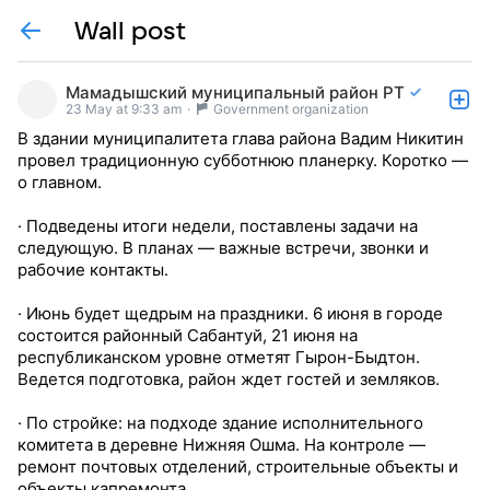
Wall post
Мамадышский муниципальный район РТ
23 May at 9:33 am
·
Government organization
В здании муниципалитета глава района Вадим Никитин
провел традиционную субботнюю планерку. Коротко —
о главном.
· Подведены итоги недели, поставлены задачи на
следующую. В планах — важные встречи, звонки и
рабочие контакты.
· Июнь будет щедрым на праздники. 6 июня в городе
состоится районный Сабантуй, 21 июня на
республиканском уровне отметят Гырон-Быдтон.
Ведется подготовка, район ждет гостей и земляков.
· По стройке: на подходе здание исполнительного
комитета в деревне Нижняя Ошма. На контроле —
ремонт почтовых отделений, строительные объекты и
объекты капремонта.