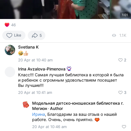
1:01
46
Like
1.1K
vi
5
Svetlana K
20 Apr at 10:40 am
2
Irina Avzalova-Pimenova
Класс!!! Самая лучшая библиотека в которой я была
и ребенок с огромным удовольствием посещает
Вы лучшие!!!
20 Apr at 10:41 am
3
Модельная детско-юношеская библиотека г.
Мегион
·
Author
Ирина
, Благодарим за ваш отзыв о нашей
работе. Очень, очень приятно.
20 Apr at 10:46 am