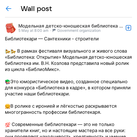
Wall post
Модельная детско-юношеская библиотека г. Мегион
5 May at 8:00 am
·
Government organization
Библиотекари — Сантехники - строители
В рамках фестиваля визуального и живого слова
«Библиотека: Открытие» Модельная детско-юношеская
библиотека им. В.Н. Козлова представила новый ролик
из цикла «БиблиоМикс».
Это юмористическое видео, созданное специально
для конкурса «Библиотека в кадре», в котором приняли
участие наши библиотекари.
В ролике с иронией и лёгкостью раскрывается
многогранность профессии библиотекаря.
Современные библиотекари — это не только
хранители книг, но и настоящие мастера на все руки:
они проявляют находчивость, креативность и умение