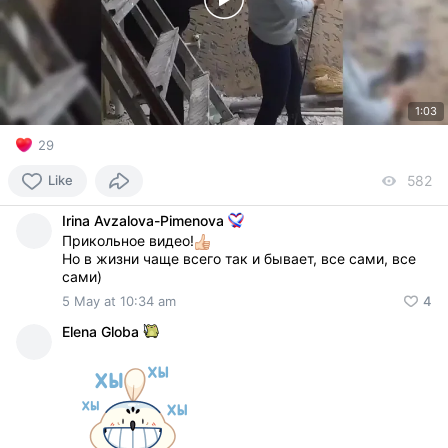
1:03
29
Like
582
vi
Irina Avzalova-Pimenova
Прикольное видео!
Но в жизни чаще всего так и бывает, все сами, все
сами)
5 May at 10:34 am
4
Elena Globa