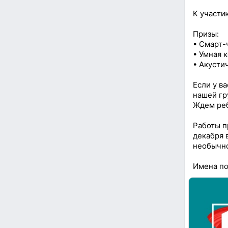
К участи
Призы:
• Смарт-
• Умная 
• Акусти
Если у в
нашей г
Ждем реб
Работы п
декабря 
необычно
Имена по