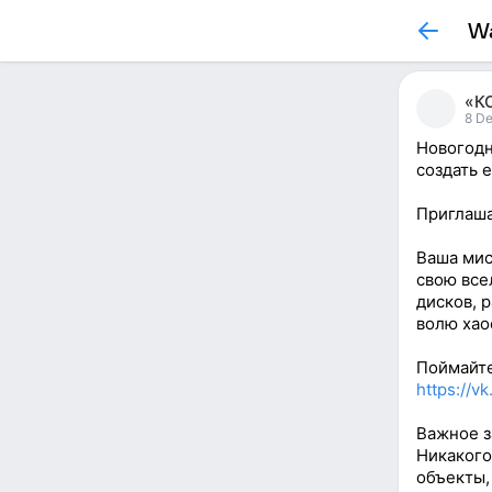
Wa
«К
8 D
Новогодн
создать 
Приглаша
Ваша мис
свою все
дисков, 
волю хао
Поймайте
https://v
Важное з
Никакого
объекты,