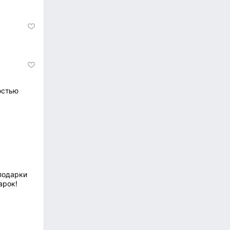
остью
подарки
арок!