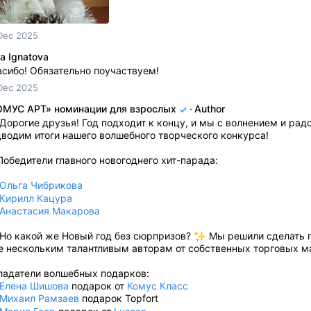
Dec 2025
a Ignatova
сибо! Обязательно поучаствуем!
Dec 2025
ОМУС АРТ» номинации для взрослых
·
Author
Дорогие друзья! Год подходит к концу, и мы с волнением и рад
водим итоги нашего волшебного творческого конкурса!
Победители главного новогоднего хит-парада:
Ольга Чибрикова
Кирилл Кацура
Анастасия Макарова
Но какой же Новый год без сюрпризов?
Мы решили сделать 
е нескольким талантливым авторам от собственных торговых м
ладатели волшебных подарков:
Елена Шишова
подарок от
Комус Класс
Михаил Рамзаев
подарок Topfort