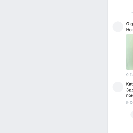
Olg
Нов
9 D
Kat
Здр
пон
9 D