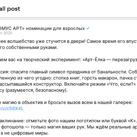
ll post
ОМУС АРТ» номинации для взрослых
ec 2025
ее волшебство уже стучится в двери! Самое время его впус
его собственными руками.
ем вас на творческий эксперимент: «Арт-Ёлка — перезагруз
сия: спасите главный символ праздника от банальности. Со
ленную из чего угодно: стопка книг, горсть макарон, пачка 
рассыпавшийся конструктор. Включайте режим «Что, если?» 
су (разумеется, безопасному).
 магию в объектив и бросьте вызов всем в нашей галерее:
k.cc/cS6X4L
аклинание: отметьте фото нашим логотипом или буквой «К».
 фотошопа — только магия ваших рук. Мы ждём реальные ар
 а не цифровые миры.