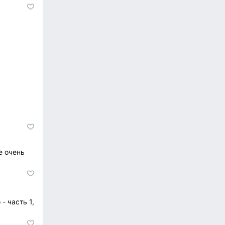
е очень
- часть 1,