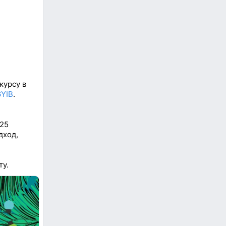
курсу в
6YIB
.
 25
дход,
ту.