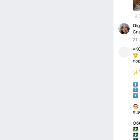
19 
Olg
Спа
21 
«К
под
ещ
Об