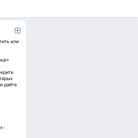
тить или
ка!»
берите
старых
и дайте
т-