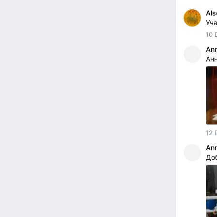
Als
Уч
10 
Ann
Ан
12 
Ann
Доб