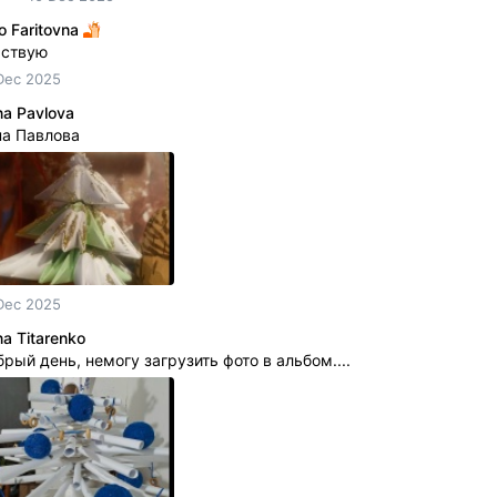
o Faritovna
аствую
Dec 2025
a Pavlova
на Павлова
Dec 2025
a Titarenko
рый день, немогу загрузить фото в альбом....