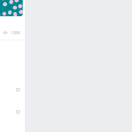
138K
views