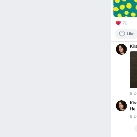
76
Like
Kir
8 D
Kir
Не 
8 D